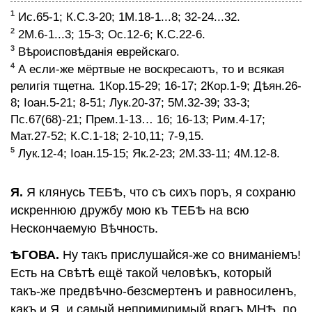
Вопросъ отрадный и животворящiй
1
Ис.65-1; К.С.3-20; 1М.18-1...8; 32-24...32.
Свѣтъ от БОГА Святыхъ Пророковъ въ
2
2М.6-1...3; 15-3; Ос.12-6; К.С.22-6.
сей мiръ
3
Вѣроисповѣданiя еврейскаго.
Благовѣстiе отъ БОГА
4
А если-же мёртвые не воскресаютъ, то и всякая
Призывъ всѣхъ людей къ безсмертiю
религiя тщетна. 1Кор.15-29; 16-17; 2Кор.1-9; Дѣян.26-
чрезъ открытiе 12 Тайнъ
8; Iоан.5-21; 8-51; Лук.20-37; 5М.32-39; 33-3;
Открытiе 7-ми Тайнъ
Пс.67(68)-21; Прем.1-13… 16; 16-13; Рим.4-17;
Мат.27-52; К.С.1-18; 2-10,11; 7-9,15.
Правда БОГА Израилева
5
Лук.12-4; Iоан.15-15; Як.2-23; 2М.33-11; 4М.12-8.
Колъ в горло
Защитникъ Ѣговистовъ
Всевѣчное Благовѣстiе
Я.
Я клянусь ТЕБѢ, что съ сихъ поръ, я сохраню
Вопросъ ко Всемiрному Свѣтителю
искреннюю дружбу мою къ ТЕБѢ на всю
Чудо-Книжка
Нескончаемую Вѣчность.
Объявка, что появилась на Свѣтѣ Чудо-
ѢГОВА.
Ну такъ прислушайся-же со вниманiемъ!
Книжка
Есть на Свѣтѣ ещё такой человѣкъ, который
Открытiе Тайнъ на Сей Планетѣ
такъ-же предвѣчно-безсмертенъ и равносиленъ,
Ура и Аллилуiя
какъ и Я, и самый непримиримый врагъ МНѢ, по