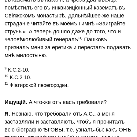
помѣстилъ его въ инквизицiонный казематъ въ
Свiяжскомъ монастырѣ. Дальнѣйшее-же наше
страданiе читайте въ моёмъ Гимнѣ «Заиграйте
струны». А теперь дошло даже до того, что и
11)
человѣколюбивый генералъ
Пашковъ
призналъ меня за еретика и пересталъ подавать
мнѣ милоcтыню.
9
К.С.2-10.
10
К.С.2-10.
11
Фiатирской перегородки.
Ищущiй.
А что-же отъ васъ требовали?
Я.
Незнаю, что требовали отъ А.С., а меня
заставляли и заставляютъ, чтобъ я прочиталъ
всю бiографiю ѢГОВЫ, т.е. узналъ-бы: какъ ОНЪ