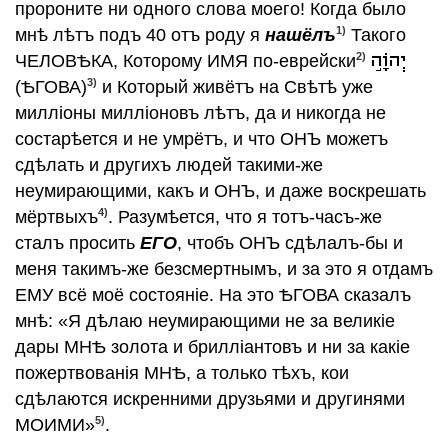
пророните ни одного слова моего! Когда было
Сей Планетѣ
1)
мнѣ лѣтъ подъ 40 отъ роду я
нашёлъ
Такого
Посланiе въ общество теософiи Востока
2)
ЧЕЛОВѢКА, Которому ИМЯ по-еврейски
и Запада
3)
(ѢГОВА)
и Который живётъ на Свѣтѣ уже
Коллурiй
миллiоны миллiоновъ лѣтъ, да и никогда не
Уничтожитель тьму
состарѣется и не умрётъ, и что ОНЪ можетъ
Указатель пути к безсмертiю
сдѣлать и другихъ людей такими-же
Разрушитель
неумирающими, какъ и ОНЪ, и даже воскрешать
Камень
4)
мёртвыхъ
. Разумѣется, что я тотъ-часъ-же
Начало послѣдней битвы СВѢТА съ
сталъ просить
ЕГО
, чтобъ ОНЪ сдѣлалъ-бы и
тьмой
меня такимъ-же безсмертнымъ, и за это я отдамъ
Второй ГЛАСЪ
ЕМУ всё моё состоянiе. На это ѢГОВА сказалъ
Разсвѣтъ надъ Ерусалимомъ
мнѣ: «Я дѣлаю неумирающими не за великiе
Непрестанное Напоминанiе
дары МНѢ золота и бриллiантовъ и ни за какiе
Радостная Вѣсть
пожертвованiя МНѢ, а только тѣхъ, кои
Свѣтъ от БОГА Святыхъ Пророковъ
сдѣлаются искренними друзьями и другинями
Объявленiе отъ БОГА воскрешающаго
5)
МОИМИ»
.
мертвыхъ