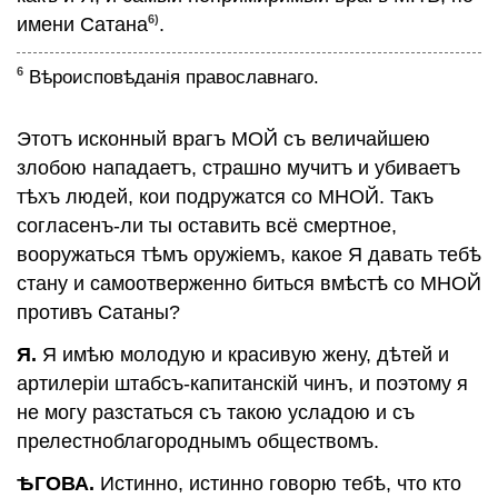
Призывъ всѣхъ людей къ безсмертiю
6)
имени Сатана
.
Призывъ всѣхъ смертныхъ людей къ
безсмертiю
6
Вѣроисповѣданiя православнаго.
Разрушенiе всѣхъ вѣръ
Благовѣстiе страшное и отрадное
Этотъ исконный врагъ МОЙ съ величайшею
Послѣднiй наборъ людей къ ѢГОВѢ
злобою нападаетъ, страшно мучитъ и убиваетъ
тѣхъ людей, кои подружатся со МНОЙ. Такъ
согласенъ-ли ты оставить всё смертное,
ДРУГИЕ ЯЗЫКИ
вооружаться тѣмъ оружiемъ, какое Я давать тебѣ
КОНТАКТЫ
@
стану и самоотверженно биться вмѣстѣ со МНОЙ
противъ Сатаны?
Я.
Я имѣю молодую и красивую жену, дѣтей и
артилерiи штабсъ-капитанскiй чинъ, и поэтому я
не могу разстаться съ такою усладою и съ
прелестноблагороднымъ обществомъ.
ѢГОВА.
Истинно, истинно говорю тебѣ, что кто