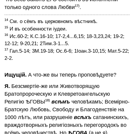
17)
только одного слова Любви
.
14
См. о сёмъ въ церковномъ вѣстникѣ.
15
И въ особенности iудеи.
16
Ис.60-2; К.С.16-10; 17-2,4...6,15; 18-3,23,24; 19-2;
12-12; 9-20,21; 2Тим.3-1...5.
17
Гал.5-14; 3М.19-18; Ос.6-6; 1Iоан.3-10,15; Мат.5-22;
2-2.
Ищущiй.
А что-же вы теперь проповѣдуете?
Я.
Безсмертiе-же или Животворящую
Братопророческую и Клевретоангельскую
18)
Религiю ѢГОВЫ
всѣмъ
человѣкамъ; Всемiрно-
Братскую Любовь, Свободу и Благоденствiе на
1000 лѣтъ, или разрушенiе
всѣхъ
сатанинскихъ,
враждотворныхъ религiозныхъ перегородокъ во
всёмъ человѣчествѣ. Но
ѢГОВА
(а не я)