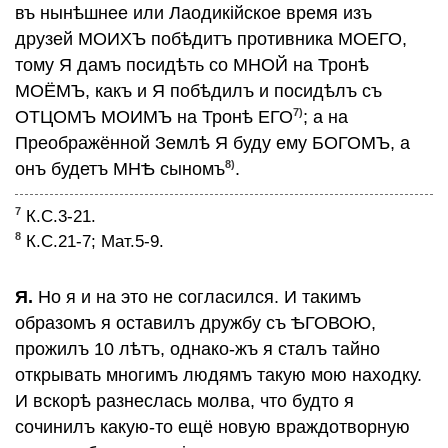
въ нынѣшнее или Лаодикiйское время изъ
друзей МОИХЪ побѣдитъ противника МОЕГО,
тому Я дамъ посидѣть со МНОЙ на Тронѣ
МОЁМЪ, какъ и Я побѣдилъ и посидѣлъ съ
7)
ОТЦОМЪ МОИМЪ на Тронѣ ЕГО
; а на
Преображённой Землѣ Я буду ему БОГОМЪ, а
8)
онъ будетъ МНѢ сыномъ
.
7
К.С.3-21.
8
К.С.21-7; Мат.5-9.
Я.
Но я и на это не согласился. И такимъ
образомъ я оставилъ дружбу съ ѢГОВОЮ,
прожилъ 10 лѣтъ, однако-жъ я сталъ тайно
открывать многимъ людямъ такую мою находку.
И вскорѣ разнеслась молва, что будто я
сочинилъ какую-то ещё новую враждотворную