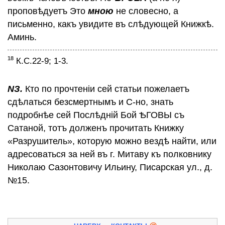
проповѣдуетъ Это
мною
не словесно, а
письменно, какъ увидите въ слѣдующей Книжкѣ.
Аминь.
18
К.С.22-9; 1-3.
NЗ.
Кто по прочтенiи сей статьи пожелаетъ
сдѣлаться безсмертнымъ и С-но, знать
подробнѣе сей Послѣднiй Бой ѢГОВЫ съ
Сатаной, тотъ долженъ прочитать Книжку
«Разрушитель», которую можно вездѣ найти, или
адресоваться за ней въ г. Митаву къ полковнику
Николаю Сазонтовичу Ильину, Писарская ул., д.
№15.