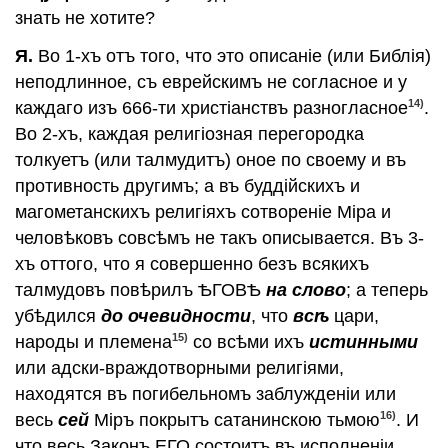
знать не хотите?
Я.
Во 1-хъ отъ того, что это описанiе (или Библiя)
неподлинное, съ еврейскимъ не согласное и у
14)
каждаго изъ 666-ти христiанствъ разногласное
.
Во 2-хъ, каждая религiозная перегородка
толкуетъ (или талмудитъ) оное по своему и въ
противность другимъ; а въ буддiйскихъ и
магометанскихъ религiяхъ сотворенiе Мiра и
человѣковъ совсѣмъ не такъ описывается. Въ 3-
хъ оттого, что я совершенно безъ всякихъ
талмудовъ повѣрилъ ѢГОВѢ
на слово
; а теперь
убѣдился
до очевидности
, что
всѣ
цари,
15)
народы и племена
со всѣми ихъ
истинными
или адски-враждотворными религiями,
находятся въ погибельномъ заблужденiи или
16)
весь
сей
Мiръ покрытъ сатанинскою тьмою
. И
что весь Законъ ЕГО состоитъ въ исполненiи