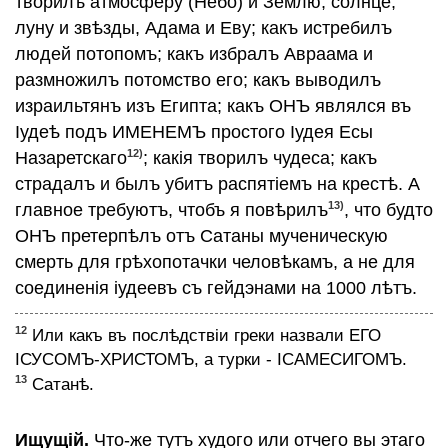
творилъ атмосферу (Небо) и Землю, солнце,
луну и звѣзды, Адама и Еву; какъ истребилъ
людей потопомъ; какъ избралъ Авраама и
размножилъ потомство его; какъ выводилъ
израильтянъ изъ Египта; какъ ОНЪ являлся въ
Iудеѣ подъ ИМЕНЕМЪ простого Iудея Есы
12)
Назаретскаго
; какiя творилъ чудеса; какъ
страдалъ и былъ убитъ распятiемъ на крестѣ. А
13)
главное требуютъ, чтобъ я повѣрилъ
, что будто
ОНЪ претерпѣлъ отъ Сатаны мученическую
смерть для грѣхопотачки человѣкамъ, а не для
соединенiя iудеевъ съ гейдэнами на 1000 лѣтъ.
12
Или какъ въ послѣдствiи греки назвали ЕГО
IСУСОМЪ-ХРИСТОМЪ, а турки - IСАМЕСИГОМЪ.
13
Сатанѣ.
Ищущiй.
Что-же тутъ худого или отчего вы этаго