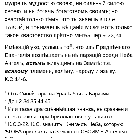
мудрецъ мудростiю своею, ни сильный силою
Сей Планетѣ
своею, и ни богачъ богатствомъ своимъ; но
Посланiе въ общество теософiи Востока
хвастай только тѣмъ, что ты знаешь КТО Я
и Запада
ТАКОЙ, и понимаешь Вѣщанiя МОИ! Вотъ только
Коллурiй
такое хвастовство прiятно МНѢ». Iер.9-23,24.
Уничтожитель тьму
Указатель пути к безсмертiю
4)
Имѣющiй ухо, услышь то
, что изъ Предвѣчнаго
Разрушитель
Евангелiя возвѣщаетъ нынѣ парящiй среди Неба
Камень
Ангелъ,
всѣмъ
живущимъ на Землѣ: т.е.
Начало послѣдней битвы СВѢТА съ
всякому
племени, колѣну, народу и языку.
тьмой
К.С.14-6.
Второй ГЛАСЪ
1
Отъ Синей горы на Уралѣ близъ Баранчи.
Разсвѣтъ надъ Ерусалимомъ
2
Дан.2-34,35,44,45.
Непрестанное Напоминанiе
3
Или такая драгоцѣннѣйшая Книжка, въ сравненiи
Радостная Вѣсть
съ которою и горы бриллiантовъ суть ничто.
Свѣтъ от БОГА Святыхъ Пророковъ
4
К.С.3-22. К.С. значитъ: Книга-съ Неба, которую
Объявленiе отъ БОГА воскрешающаго
ѢГОВА прислалъ на Землю со СВОИМЪ Ангеломъ.
мертвыхъ