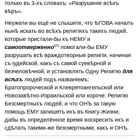
только въ 3-хъ словахъ: «Разрушенiе всѣхъ
вѣръ».
Неужели вы ещё не слышите, что ѢГОВА началъ
нынѣ искать во всѣхъ религiяхъ такихъ людей,
которые пристали-бы къ НЕМУ и
57)
самоотверженно
помогали-бы ЕМУ
разрушать всѣ враждотворные религiи, начиная
съ iудейской, какъ съ самой суевѣрной и
безчеловѣчной, и установлять Одну Религiю
для
всѣхъ
людей подъ названiемъ:
Братопророческой и Клевретоангельской или
Новозавѣтно-Израильской или короче: Религiю
Безсмертныхъ людей; и что ОНЪ за такую
помощь ЕМУ запишетъ ихъ въ Книгу-Жизни;
дабы въ определённое время воскресить ихъ и
сдѣлать такими-же безсмертными, какъ и ОНЪ.