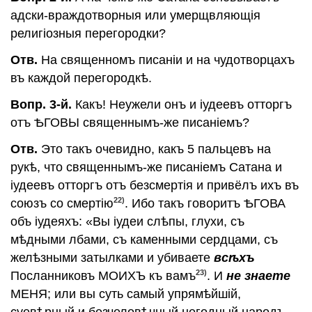
адски-враждотворныя или умерщвляющiя
религiозныя перегородки?
Отв.
На священномъ писанiи и на чудотворцахъ
въ каждой перегородкѣ.
Вопр. 3-й.
Какъ! Неужели онъ и iудеевъ отторгъ
отъ ѢГОВЫ священнымъ-же писанiемъ?
Отв.
Это такъ очевидно, какъ 5 пальцевъ на
рукѣ, что священнымъ-же писанiемъ Сатана и
iудеевъ отторгъ отъ безсмертiя и привёлъ ихъ въ
22)
союзъ со смертiю
. Ибо такъ говоритъ ѢГОВА
объ iудеяхъ: «Вы iудеи слѣпы, глухи, съ
мѣдными лбами, съ каменными сердцами, съ
желѣзными затылками и убиваете
всѣхъ
23)
Посланниковъ МОИХЪ къ вамъ
. И
не знаете
МЕНЯ; или вы суть самый упрямѣйшiй,