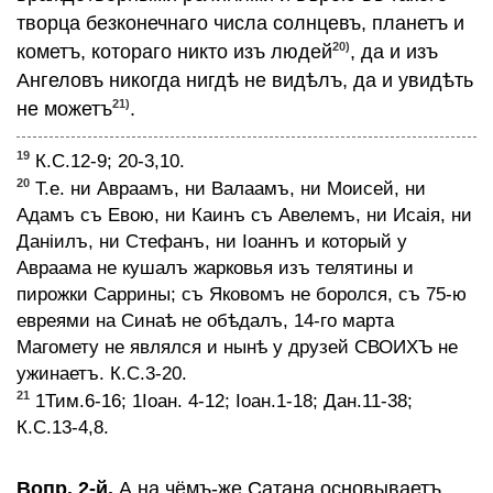
творца безконечнаго числа солнцевъ, планетъ и
20)
кометъ, котораго никто изъ людей
, да и изъ
Ангеловъ никогда нигдѣ не видѣлъ, да и увидѣть
21)
не можетъ
.
19
К.С.12-9; 20-3,10.
20
Т.е. ни Авраамъ, ни Валаамъ, ни Моисей, ни
Адамъ съ Евою, ни Каинъ съ Авелемъ, ни Исаiя, ни
Данiилъ, ни Стефанъ, ни Iоаннъ и который у
Авраама не кушалъ жарковья изъ телятины и
пирожки Саррины; съ Яковомъ не боролся, съ 75-ю
евреями на Синаѣ не обѣдалъ, 14-го марта
Магомету не являлся и нынѣ у друзей СВОИХЪ не
ужинаетъ. К.С.3-20.
21
1Тим.6-16; 1Iоан. 4-12; Iоан.1-18; Дан.11-38;
К.С.13-4,8.
Вопр. 2-й.
А на чёмъ-же Сатана основываетъ