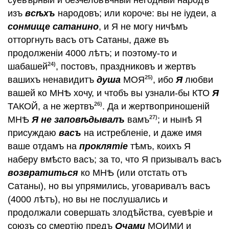
суевѣрный и безчеловѣчный негодный народъ
изъ
всѣхъ
народовъ; или короче: вы не iудеи, а
сонмище сатанино
, и Я не могу ничѣмъ
отторгнуть васъ отъ Сатаны, даже въ
продолженiи 4000 лѣтъ; и поэтому-то и
24)
шабашей
, постовъ, праздниковъ и жертвъ
25)
вашихъ ненавидитъ
душа
МОЯ
, ибо
Я
любви
вашей ко МНѢ хочу, и чтобъ вы узнали-бы КТО
Я
26)
ТАКОЙ, а не жертвъ
. Да и жертвоприношенiй
27)
МНѢ
Я не заповѣдывалъ
вамъ
; и нынѣ Я
присуждаю
васъ
на истребленiе, и даже имя
ваше отдамъ на
проклятiе
тѣмъ, коихъ Я
наберу вмѣсто васъ; за то, что Я призывалъ васъ
возвратиться
ко МНѢ (или отстать отъ
Сатаны), но вы упрямились, уговаривалъ васъ
(4000 лѣтъ), но вы не послушались и
продолжали совершать злодѣйства, суевѣрiе и
союзъ со смертiю предъ
Очами
МОИМИ и