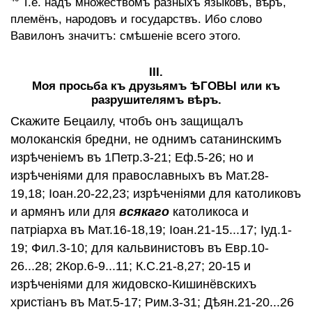
Т.е. надъ множествомъ разныхъ языковъ, вѣръ,
племёнъ, народовъ и государствъ. Ибо слово
Вавилонъ значитъ: смѣшенiе всего этого.
III.
Моя просьба къ друзьямъ ѢГОВЫ или къ
разрушителямъ вѣръ.
Скажите Бецаилу, чтобъ онъ защищалъ
молоканскiя бредни, не однимъ сатанинскимъ
изрѣченiемъ въ 1Петр.3-21; Еф.5-26; но и
изрѣченiями для православныхъ въ Мат.28-
19,18; Iоан.20-22,23; изрѣченiями для католиковъ
и армянъ или для
всякаго
католикоса и
патрiарха въ Мат.16-18,19; Iоан.21-15...17; Iуд.1-
19; Фил.3-10; для кальвинистовъ въ Евр.10-
26...28; 2Кор.6-9...11; К.С.21-8,27; 20-15 и
изрѣченiями для жидовско-Кишинёвскихъ
христiанъ въ Мат.5-17; Рим.3-31; Дѣян.21-20...26