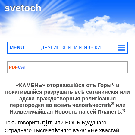
svetoch
MENU
ДРУГИЕ КНИГИ И ЯЗЫКИ
ДРУГИЕ КНИГИ
Общечеловеческая Истина
Неожиданная Новость
PDF
/A6
Истинная Вера и Истинный БОГЪ
Побѣдитель разныхъ лжей и прелестей
1)
«КАМЕНЬ» оторвавшiйся отъ Горы
и
О погибели, запечатлѣнныхъ зверствомъ
покатившiйся разрушать всѣ сатанинскiя или
Свидѣтельство БОГА Пророковъ
адски-враждотворныя религiозныя
Святыхъ
2)
перегородки во всёмъ человѣчествѣ
или
Эссенцiя 1-я часть
3)
Наивеличайшая Новость на сей Планетѣ.
Эссенцiя 2-я часть
Такъ говоритъ
или БОГЪ Будущаго
Свѣтъ народамъ
Отраднаго Тысячелѣтняго вѣка: «Не хвастай
Открытiе уму-непостижимаго Событiя на