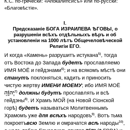
К.С. по-гречески: «Апокалипсисъ» или по-русски:
Вопросъ отрадный и животворящiй
«Благовѣстiе».
Свѣтъ от БОГА Святыхъ Пророковъ въ
сей мiръ
I.
Благовѣстiе отъ БОГА
Предсказанiе БОГА ИЗРАИЛЕВА ѢГОВЫ, о
Призывъ всѣхъ людей къ безсмертiю
разрушенiи всѣхъ отдѣльныхъ вѣръ и об
установленiи на 1000 лѣтъ Общечеловѣческой
чрезъ открытiе 12 Тайнъ
Религiи ЕГО.
Открытiе 7-ми Тайнъ
5)
И когда «Камень» разрушитъ истукана
, тогда
Правда БОГА Израилева
отъ Востока до Запада
будетъ
прославляемо
Колъ в горло
6)
ИМЯ МОЁ и гейдэнами
; и на всякомъ мѣстѣ они
Защитникъ Ѣговистовъ
станутъ
поклоняться, кадить и приносить
Всевѣчное Благовѣстiе
чистую жертву
ИМЕНИ МОЕМУ
; ибо ИМЯ МОЁ
Вопросъ ко Всемiрному Свѣтителю
7)
должны будутъ
прославлять и всѣ
Чудо-Книжка
8)
гейдэны
. И Храмъ МОЙ (на Новой Сiонской
Объявка, что появилась на Свѣтѣ Чудо-
горѣ)
будетъ
называться Молитвеннымъ
Книжка
9)
Храмомъ уже
для всѣхъ
народовъ
. Вотъ тьма
Открытiе Тайнъ на Сей Планетѣ
10)
покроетъ
всю
Землю и омрачатся
всѣ
народы
,
Ура и Аллилуiя