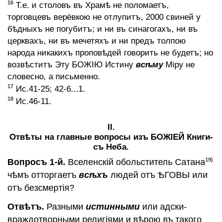
16
Т.е. и столовъ въ Храмѣ не поломаетъ,
торговцевъ верёвкою не отлупитъ, 2000 свиней у
бѣдныхъ не погубитъ; и ни въ синагогахъ, ни въ
церквахъ, ни въ мечетяхъ и ни предъ толпою
народа никакихъ проповѣдей говорить не будетъ; но
возвѣститъ Эту БОЖIЮ Истину
всѣму
Мiру не
словесно, а письменно.
17
Ис.41-25; 42-6...1.
18
Ис.46-11.
II.
Отвѣты на главные вопросы изъ БОЖIЕЙ Книги-
съ Неба.
19)
Вопросъ 1-й.
Вселенскiй обольститель Сатана
чѣмъ отторгаетъ
всѣхъ
людей отъ ѢГОВЫ или
отъ безсмертiя?
Отвѣтъ.
Разными
истинными
или адски-
враждотворными религiями и вѣрою въ такого