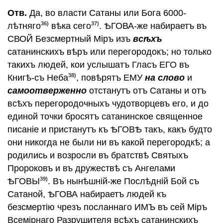
Отв.
Да, во власти Сатаны или Бога 6000-
36)
37)
лѣтняго
вѣка сего
. ѢГОВА-же набираетъ въ
СВОЙ Безсмертный Мiръ изъ
всѣхъ
сатанинскихъ вѣръ или перегородокъ; но только
такихъ людей, кои услышатъ Гласъ ЕГО въ
38)
Книгѣ-съ Неба
, повѣрятъ ЕМУ
на слово
и
самоотверженно
отстанутъ отъ Сатаны и отъ
всѣхъ перегородочныхъ чудотворцевъ его, и до
единой точки бросятъ сатанинское священное
писанiе и пристанутъ къ ѢГОВѢ такъ, какъ будто
они никогда не были ни въ какой перегородкѣ; а
родились и возросли въ братствѣ Святыхъ
Пророковъ и въ дружествѣ съ Ангелами
39)
ѢГОВЫ
. Въ нынѣшнiй-же Послѣднiй Бой съ
Сатаной, ѢГОВА набираетъ людей къ
безсмертiю чрезъ посланнаго ИМЪ въ сей Мiръ
Всемiрнаго Разрушителя всѣхъ сатанинскихъ