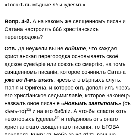
«Толчкѣ въ мѣдные лбы iудеямъ».
Вопр. 4-й.
А на какомъ-же священномъ писанiи
Сатана настроилъ 666 христiанскихъ
перегородокъ?
Отв.
Да неужели вы не
видите
, что каждая
христiанская перегородка основываетъ своё
адское суевѣрiе или союзъ со смертiю, на томъ
священномъ писанiи, которое сочинилъ Сатана
уже во II-мъ вѣкѣ
, чрезъ его вѣрныхъ слугъ:
Папiя и Оригена, и которое онъ дополнилъ чрезъ
его христiанское седьмиглавiе, которое наконецъ
назвалъ оное писанiе
«Новымъ завѣтомъ»
(съ
33)
кѣмъ-то)
и на его библiи. А что-бы спасти хоть
34)
некоторыхъ iудеевъ
и гейдэновъ отъ онаго
христiанскаго священнаго писанiя, то ѢГОВА
прислалъ Книгу-съ Неба за 50 лѣтъ раньше