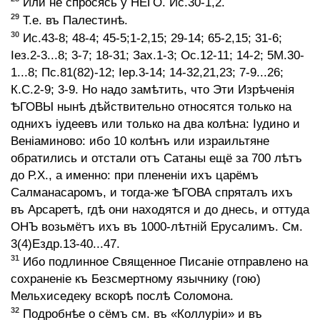
Или не спросясь у НЕГО. Ис.30-1,2.
29
Т.е. въ Палестинѣ.
30
Ис.43-8; 48-4; 45-5;1-2,15; 29-14; 65-2,15; 31-6;
Iез.2-3...8; 3-7; 18-31; Зах.1-3; Ос.12-11; 14-2; 5М.30-
1...8; Пс.81(82)-12; Iер.3-14; 14-32,21,23; 7-9...26;
К.С.2-9; 3-9. Но надо замѣтить, что Эти Изрѣченiя
ѢГОВЫ нынѣ дѣйствительно относятся только на
однихъ iудеевъ или только на два колѣна: Iудино и
Венiаминово: ибо 10 колѣнъ или израильтяне
обратились и отстали отъ Сатаны ещё за 700 лѣтъ
до Р.Х., а именно: при плененiи ихъ царёмъ
Салманасаромъ, и тогда-же ѢГОВА спряталъ ихъ
въ Арсаретѣ, гдѣ они находятся и до днесь, и оттуда
ОНЪ возьмётъ ихъ въ 1000-лѣтнiй Ерусалимъ. См.
3(4)Ездр.13-40...47.
31
Ибо подлинное Священное Писанiе отправлено на
сохраненiе къ Безсмертному язычнику (гою)
Мельхиседеку вскорѣ послѣ Соломона.
32
Подробнѣе о сёмъ см. въ «Коллурiи» и въ