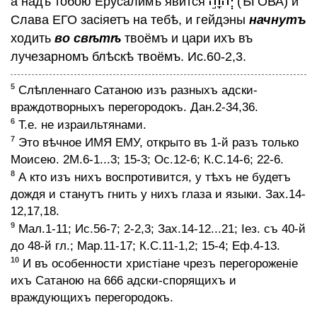
а надъ тобою Ерусалимъ явится
(ѢГОВА) и
Призывъ всѣхъ людей къ безсмертiю
Слава ЕГО засiяетъ на тебѣ, и гейдэны
начнутъ
Призывъ всѣхъ смертныхъ людей къ
ходить
во свѣтѣ
твоёмъ и цари ихъ въ
безсмертiю
лучезарномъ блѣскѣ твоёмъ. Ис.60-2,3.
Разрушенiе всѣхъ вѣръ
Благовѣстiе страшное и отрадное
5
Слѣпленнаго Сатаною изъ разныхъ адски-
Послѣднiй наборъ людей къ ѢГОВѢ
враждотворныхъ перегородокъ. Дан.2-34,36.
6
Т.е. не израильтянами.
7
Это вѣчное ИМЯ ЕМУ, открыто въ 1-й разъ только
ДРУГИЕ ЯЗЫКИ
Моисею. 2М.6-1...3; 15-3; Ос.12-6; К.С.14-6; 22-6.
8
А кто изъ нихъ воспротивится, у тѣхъ не будетъ
КОНТАКТЫ
@
дождя и станутъ гнить у нихъ глаза и языки. Зах.14-
12,17,18.
9
Мал.1-11; Ис.56-7; 2-2,3; Зах.14-12...21; Iез. съ 40-й
до 48-й гл.; Мар.11-17; К.С.11-1,2; 15-4; Еф.4-13.
10
И въ особенности христiане чрезъ перегороженiе
ихъ Сатаною на 666 адски-спорящихъ и
враждующихъ перегородокъ.