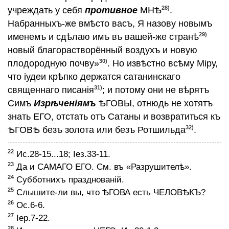
28)
учреждать у себя
противное
МНѢ
.
Набранныхъ-же вмѣсто васъ, Я назову новымъ
29)
именемъ и сдѣлаю имъ въ вашей-же странѣ
новый благорастворённый воздухъ и новую
30)
плодородную почву»
. Но извѣстно всѣму Мiру,
что iудеи крѣпко держатся сатанинскаго
31)
священнаго писанiя
; и потому они не вѣрятъ
Симъ
Изрѣченiямъ
ѢГОВЫ, отнюдь не хотятъ
знать ЕГО, отстать отъ Сатаны и возвратиться къ
32)
ѢГОВѢ безъ золота или безъ Ротшильда
.
22
Ис.28-15...18; Iез.33-11.
23
Да и САМАГО ЕГО. См. въ «Разрушителѣ».
24
Субботнихъ празднованiй.
25
Слышите-ли вы, что ѢГОВА есть ЧЕЛОВѢКЪ?
26
Ос.6-6.
27
Iер.7-22.
28