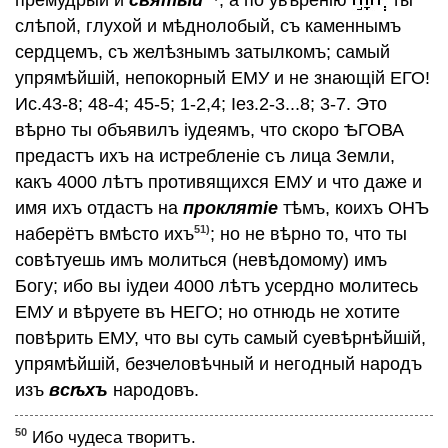
слѣпой, глухой и мѣднолобый, съ каменнымъ
сердцемъ, съ желѣзнымъ затылкомъ; самый
упрямѣйшiй, непокорный ЕМУ и не знающiй ЕГО!
Ис.43-8; 48-4; 45-5; 1-2,4; Iез.2-3...8; 3-7. Это
вѣрно ты объявилъ iудеямъ, что скоро ѢГОВА
предастъ ихъ на истребленiе съ лица Земли,
какъ 4000 лѣтъ противящихся ЕМУ и что даже и
имя ихъ отдастъ на
проклятiе
тѣмъ, коихъ ОНЪ
51)
наберётъ вмѣсто ихъ
; но не вѣрно то, что ты
совѣтуешь имъ молиться (невѣдомому) имъ
Богу; ибо вы iудеи 4000 лѣтъ усердно молитесь
ЕМУ и вѣруете въ НЕГО; но отнюдь не хотите
повѣрить ЕМУ, что вы суть самый суевѣрнѣйшiй,
упрямѣйшiй, безчеловѣчный и негодный народъ
изъ
всѣхъ
народовъ.
50
Ибо чудеса творитъ.