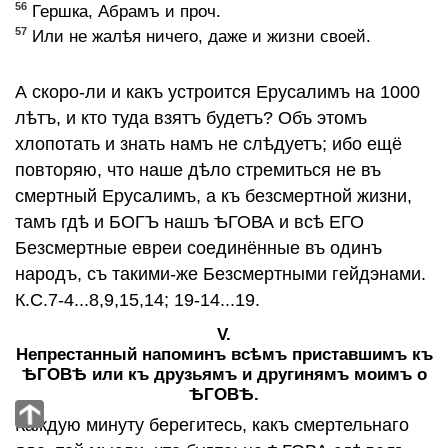
56
Гершка, Абрамъ и проч.
57
Или не жалѣя ничего, даже и жизни своей.
А скоро-ли и какъ устроится Ерусалимъ на 1000
лѣтъ, и кто туда взятъ будетъ? Объ этомъ
хлопотать и знать намъ не слѣдуетъ; ибо ещё
повторяю, что наше дѣло стремиться не въ
смертный Ерусалимъ, а къ безсмертной жизни,
тамъ гдѣ и БОГЪ нашъ ѢГОВА и всѣ ЕГО
Безсмертные евреи соединённые въ одинъ
народъ, съ такими-же Безсмертными гейдэнами.
К.С.7-4...8,9,15,14; 19-14...19.
V.
Непрестанный напоминъ всѣмъ приставшимъ къ
ѢГОВѢ или къ друзьямъ и другинямъ моимъ о
ѢГОВѢ.
Каждую минуту берегитесь, какъ смертельнаго