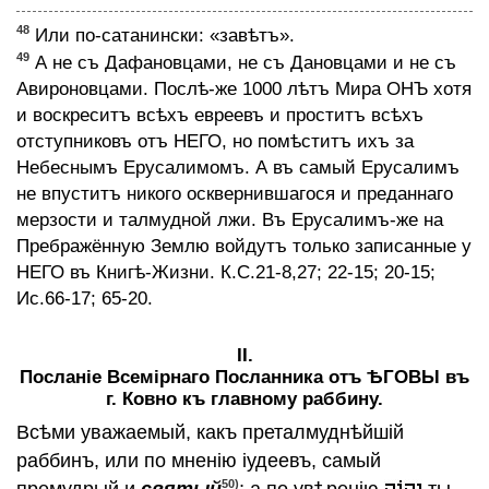
48
Или по-сатанински: «завѣтъ».
49
А не съ Дафановцами, не съ Дановцами и не съ
Авироновцами. Послѣ-же 1000 лѣтъ Мира ОНЪ хотя
и воскреситъ всѣхъ евреевъ и проститъ всѣхъ
отступниковъ отъ НЕГО, но помѣститъ ихъ за
Небеснымъ Ерусалимомъ. А въ самый Ерусалимъ
не впуститъ никого осквернившагося и преданнаго
мерзости и талмудной лжи. Въ Ерусалимъ-же на
Пребражённую Землю войдутъ только записанные у
НЕГО въ Книгѣ-Жизни. К.С.21-8,27; 22-15; 20-15;
Ис.66-17; 65-20.
II.
Посланiе Всемiрнаго Посланника отъ ѢГОВЫ въ
г. Ковно къ главному раббину.
Всѣми уважаемый, какъ преталмуднѣйшiй
раббинъ, или по мненiю iудеевъ, самый
50)
премудрый и
святый
; а по увѣренiю
ты