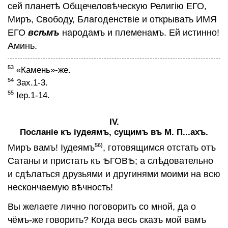
сей планетѣ Общечеловѣческую Религiю ЕГО,
Миръ, Свободу, Благоденствiе и открывать ИМЯ
ЕГО
всѣмъ
народамъ и племенамъ. Ей истинно!
Аминь.
53
«Камень»-же.
54
Зах.1-3.
55
Iер.1-14.
IV.
Посланiе къ iудеямъ, сущимъ въ М. П...ахъ.
56)
Миръ вамъ! Iудеямъ
, готовящимся отстать отъ
Сатаны и пристать къ ѢГОВѢ; а слѣдовательно
и сдѣлаться друзьями и другинями моими на всю
нескончаемую вѣчность!
Вы желаете лично поговорить со мной, да о
чёмъ-же говорить? Когда весь сказъ мой вамъ