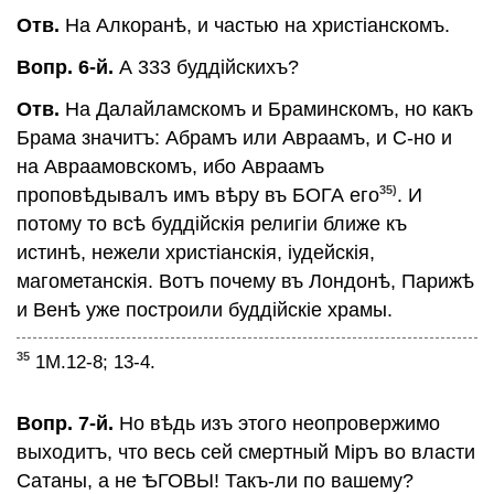
Отв.
На Алкоранѣ, и частью на христiанскомъ.
Вопр. 6-й.
А 333 буддiйскихъ?
Отв.
На Далайламскомъ и Браминскомъ, но какъ
Брама значитъ: Абрамъ или Авраамъ, и С-но и
на Авраамовскомъ, ибо Авраамъ
35)
проповѣдывалъ имъ вѣру въ БОГА его
. И
потому то всѣ буддiйскiя религiи ближе къ
истинѣ, нежели христiанскiя, iудейскiя,
магометанскiя. Вотъ почему въ Лондонѣ, Парижѣ
и Венѣ уже построили буддiйскiе храмы.
35
1М.12-8; 13-4.
Вопр. 7-й.
Но вѣдь изъ этого неопровержимо
выходитъ, что весь сей смертный Мiръ во власти
Сатаны, а не ѢГОВЫ! Такъ-ли по вашему?