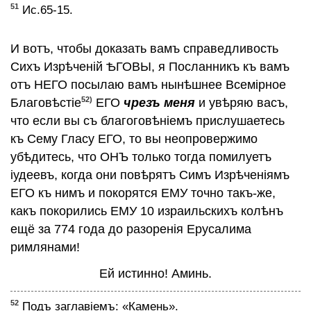
51
Ис.65-15.
И вотъ, чтобы доказать вамъ справедливость
Сихъ Изрѣченiй ѢГОВЫ, я Посланникъ къ вамъ
отъ НЕГО посылаю вамъ нынѣшнее Всемiрное
52)
Благовѣстiе
ЕГО
чрезъ меня
и увѣряю васъ,
что если вы съ благоговѣнiемъ прислушаетесь
къ Сему Гласу ЕГО, то вы неопровержимо
убѣдитесь, что ОНЪ только тогда помилуетъ
iудеевъ, когда они повѣрятъ Симъ Изрѣченiямъ
ЕГО къ нимъ и покорятся ЕМУ точно такъ-же,
какъ покорились ЕМУ 10 израильскихъ колѣнъ
ещё за 774 года до разоренiя Ерусалима
римлянами!
Ей истинно! Аминь.
52
Подъ заглавiемъ: «Камень».