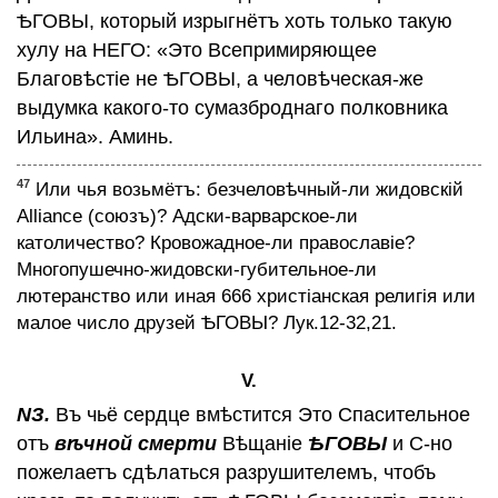
ѢГОВЫ, который изрыгнётъ хоть только такую
хулу на НЕГО: «Это Всепримиряющее
Благовѣстiе не ѢГОВЫ, а человѣческая-же
выдумка какого-то сумазброднаго полковника
Ильина». Аминь.
47
Или чья возьмётъ: безчеловѣчный-ли жидовскiй
Alliance (союзъ)? Адски-варварское-ли
католичество? Кровожадное-ли православiе?
Многопушечно-жидовски-губительное-ли
лютеранство или иная 666 христiанская религiя или
малое число друзей ѢГОВЫ? Лук.12-32,21.
V.
NЗ.
Въ чьё сердце вмѣстится Это Спасительное
отъ
вѣчной смерти
Вѣщанiе
ѢГОВЫ
и С-но
пожелаетъ сдѣлаться разрушителемъ, чтобъ