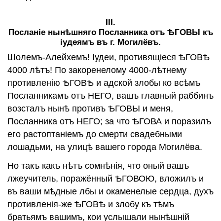
III.
Посланiе нынѣшняго Посланника отъ ѢГОВЫ къ
iудеямъ въ г. Могилёвъ.
Шолемъ-Алейхемъ! Iудеи, противящiеся ѢГОВѢ
4000 лѣтъ! По закоренелому 4000-лѣтнему
противленiю ѢГОВѢ и адской злобы ко всѣмъ
Посланникамъ отъ НЕГО, вашъ главный раббинъ
возсталъ нынѣ противъ ѢГОВЫ и меня,
Посланника отъ НЕГО; за что ѢГОВА и поразилъ
его растоптанiемъ до смерти свадебными
лошадьми, на улицѣ вашего города Могилёва.
Но такъ какъ нѣтъ сомнѣнiя, что оный вашъ
лжеучитель, поражённый ѢГОВОЮ, вложилъ и
въ ваши мѣдные лбы и окаменелые сердца, духъ
противленiя-же ѢГОВѢ и злобу къ тѣмъ
братьямъ вашимъ, кои услышали нынѣшнiй