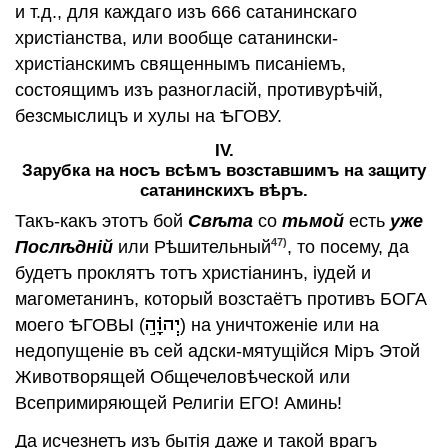
и т.д., для каждаго изъ 666 сатанинскаго
христiанства, или вообще сатанински-
христiанскимъ священнымъ писанiемъ,
состоящимъ изъ разногласiй, противурѣчiй,
безсмыслицъ и хулы на ѢГОВУ.
IV.
Зарубка на носъ всѣмъ возставшимъ на защиту
сатанинскихъ вѣръ.
Такъ-какъ этотъ бой
Свѣта
со
тьмой
есть
уже
47)
Послѣднiй
или Рѣшительный
, то посему, да
будетъ проклятъ тотъ христiанинъ, iудей и
магометанинъ, который возстаётъ противъ БОГА
моего ѢГОВЫ (
) на уничтоженiе или на
недопущенiе въ сей адски-мятущiйся Мiръ Этой
Животворящей Общечеловѣческой или
Всепримиряющей Религiи ЕГО! Аминь!
Да исчезнетъ изъ бытiя даже и такой врагъ