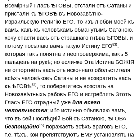
Всемiрный Гласъ ѢГОВЫ, отстали отъ Сатаны и
пристали къ ѢГОВѢ въ Новозавѣтно-
Израильскую Религiю ЕГО. То изъ любви моей къ
вамъ, какъ къ человѣкамъ обманутымъ Сатаною,
хочу спасти васъ отъ страшнаго гнѣва ѢГОВЫ, и
53)
потому посылаю вамъ такую Истину ЕГО
,
которая такъ понятна и неопровержима, какъ 5
пальцевъ на рукѣ; но если-же Эта Истина БОЖIЯ
не отторгнётъ васъ отъ исконнаго обольстителя
всѣхъ человѣковъ Сатаны и не возвратитъ васъ
54)
къ ѢГОВѢ
, то поберегитесь возстать на
Новозавѣтныхъ рабовъ ЕГО и истреблять Этотъ
Гласъ ЕГО отрадный уже
для всего
человѣчества
; ибо истинно объявляю вамъ,
что въ сей Послѣднiй Бой съ Сатаною, ѢГОВА
55)
безпощадно
поражаетъ всѣхъ враговъ ЕГО,
т.е. тѣхъ, кои препятствуютъ ЕМУ установлять на