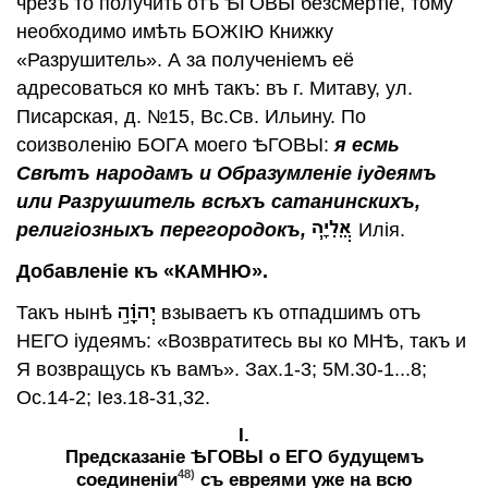
чрезъ то получить отъ ѢГОВЫ безсмертiе, тому
необходимо имѣть БОЖIЮ Книжку
«Разрушитель». А за полученiемъ её
адресоваться ко мнѣ такъ: въ г. Митаву, ул.
Писарская, д. №15, Вс.Св. Ильину. По
соизволенiю БОГА моего ѢГОВЫ:
я есмь
Свѣтъ народамъ и Образумленiе iудеямъ
или Разрушитель всѣхъ сатанинскихъ,
религiозныхъ перегородокъ,
Илiя.
Добавленiе къ «КАМНЮ».
Такъ нынѣ
взываетъ къ отпадшимъ отъ
НЕГО iудеямъ: «Возвратитесь вы ко МНѢ, такъ и
Я возвращусь къ вамъ». Зах.1-3; 5М.30-1...8;
Ос.14-2; Iез.18-31,32.
I.
Предсказанiе ѢГОВЫ о ЕГО будущемъ
48)
соединенiи
съ евреями уже на всю