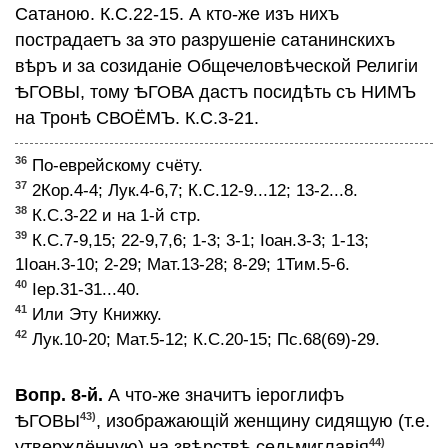
Сатаною. К.С.22-15. А кто-же изъ нихъ
пострадаетъ за это разрушенiе сатанинскихъ
вѣръ и за созиданiе Общечеловѣческой Религiи
ѢГОВЫ, тому ѢГОВА дастъ посидѣть съ НИМЪ
на Тронѣ СВОЁМЪ. К.С.3-21.
36
По-еврейскому счёту.
37
2Кор.4-4; Лук.4-6,7; К.С.12-9...12; 13-2...8.
38
К.С.3-22 и на 1-й стр.
39
К.С.7-9,15; 22-9,7,6; 1-3; 3-1; Iоан.3-3; 1-13;
1Iоан.3-10; 2-29; Мат.13-28; 8-29; 1Тим.5-6.
40
Iер.31-31...40.
41
Или Эту Книжку.
42
Лук.10-20; Мат.5-12; К.С.20-15; Пс.68(69)-29.
Вопр. 8-й.
А что-же значитъ iероглифъ
43)
ѢГОВЫ
, изображающiй женщину сидящую (т.е.
44)
утверждённую) на звѣрствѣ седьмиглавiя
,