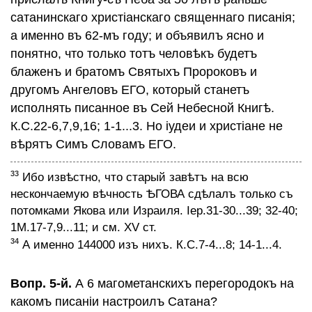
сатанинскаго христiанскаго священнаго писанiя;
а именно въ 62-мъ году; и объявилъ ясно и
понятно, что только тотъ человѣкъ будетъ
блаженъ и братомъ Святыхъ Пророковъ и
другомъ Ангеловъ ЕГО, который станетъ
исполнять писанное въ Сей Небесной Книгѣ.
К.С.22-6,7,9,16; 1-1...3. Но iудеи и христiане не
вѣрятъ Симъ Словамъ ЕГО.
33
Ибо извѣстно, что старый завѣтъ на всю
нескончаемую вѣчность ѢГОВА сдѣлалъ только съ
потомками Якова или Израиля. Iер.31-30...39; 32-40;
1М.17-7,9...11; и см. XV ст.
34
А именно 144000 изъ нихъ. К.С.7-4...8; 14-1...4.
Вопр. 5-й.
А 6 магометанскихъ перегородокъ на
какомъ писанiи настроилъ Сатана?