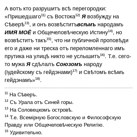
А вотъ кто разрушитъ всѣ перегородки:
11)
12)
«Пришедшаго
съ Востока
Я
возбужду на
13)
Сѣверѣ
, и онъ возвѣститъ
всѣмъ
народамъ
14)
ИМЯ МОЁ
и Общечеловѣческую Истину
, но
15)
возвѣститъ такъ
, что ни публичной проповѣди
его и даже ни треска отъ переломленнаго имъ
16)
прутика на улицѣ никто не услышитъ
. Т.е. сего-
то мужа
Я
сдѣлалъ
Союзомъ
народу
17)
(iудейскому съ гейдэнами)
и Свѣтомъ всѣмъ
18)
гейдэнамъ»
.
11
На Сѣверъ.
12
Съ Урала отъ Синей горы.
13
На Соловецкомъ островѣ.
14
Т.е. Всемiрную Богословскую и Философскую
Правду или Общечеловѣческую Религiю.
15
Удивительно.