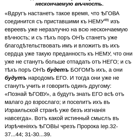
нескончаемую вѣчность
.
«Вдругъ настанетъ такое время, что ѢГОВА
49)
соединится съ приставшими къ НЕМУ
изъ
евреевъ уже неразлучно на всю нескончаемую
вѣчность; и съ тѣхъ поръ ОНЪ станетъ уже
благодѣтельствовать имъ и вложитъ въ ихъ
сердца уже такую преданность къ НЕМУ, что они
уже не станутъ больше отпадать отъ НЕГО; и съ
тѣхъ поръ ОНЪ
будетъ
БОГОМЪ ихъ, а они
будутъ
народомъ ЕГО. И тогда они уже не
станутъ учить и говорить одинъ другому:
«Познай ѢГОВУ», а будутъ знать ЕГО всѣ отъ
малаго до взрослаго; и поселитъ ихъ въ
Израильской странѣ уже безъ изгнанiя
навсегда». Вотъ какой истинный смыслъ въ
Изрѣченiяхъ ѢГОВЫ чрезъ Пророка Iер.32-
37...44; 31-30...39.