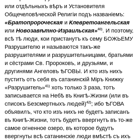
или отдѣльныхъ вѣръ и Установителя
Общечеловѣческой Религiи подъ названiемъ:
«Братопророческая
и
Клевретоангельская
40)
или
Новозавѣтно-Израильская»
. И поэтому,
всѣ тѣ люди, кои пристанутъ къ сему БОЖЬЕМУ
Разрушителю и называются такъ-же
разрушителями и разрушительницами, братьями
и сёстрами Св. Пророковъ, и друзьями, и
другинями Ангеловъ ѢГОВЫ. И кто изъ нихъ
пуститъ отъ себя въ сатанинскiй Мiръ Книжку
41)
«Разрушитель»
хоть только 3 раза, тотъ
записывается на Небѣ въ Книгѣ-Жизни (или въ
42)
списокъ Безсмертныхъ людей)
; ибо ѢГОВА
объявилъ, что кто изъ нихъ не будетъ записанъ
въ Книгѣ-Жизни, тотъ будетъ ввергнутъ въ то-же
самое огненное озеро, въ которое будутъ
ввергнуты всѣ сатанинскiе люди вмѣстѣ съ ихъ