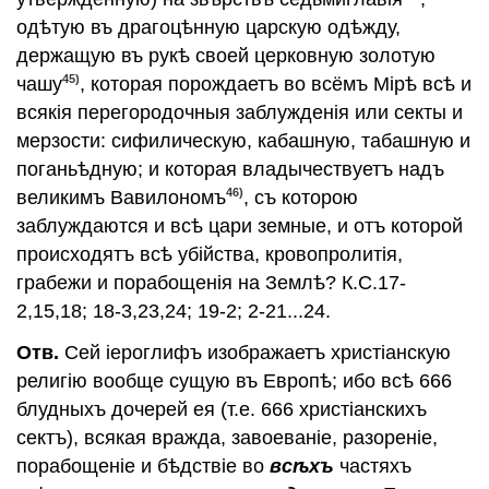
одѣтую въ драгоцѣнную царскую одѣжду,
держащую въ рукѣ своей церковную золотую
45)
чашу
, которая порождаетъ во всёмъ Мiрѣ всѣ и
всякiя перегородочныя заблужденiя или секты и
мерзости: сифилическую, кабашную, табашную и
поганьѣдную; и которая владычествуетъ надъ
46)
великимъ Вавилономъ
, съ которою
заблуждаются и всѣ цари земные, и отъ которой
происходятъ всѣ убiйства, кровопролитiя,
грабежи и порабощенiя на Землѣ? К.С.17-
2,15,18; 18-3,23,24; 19-2; 2-21...24.
Отв.
Сей iероглифъ изображаетъ христiанскую
религiю вообще сущую въ Европѣ; ибо всѣ 666
блудныхъ дочерей ея (т.е. 666 христiанскихъ
сектъ), всякая вражда, завоеванiе, разоренiе,
порабощенiе и бѣдствiе во
всѣхъ
частяхъ