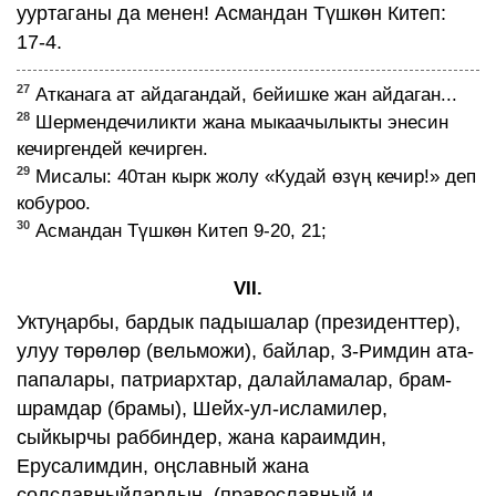
ууртаганы да менен! Асмандан Түшкөн Китеп:
17-4.
27
Атканага ат айдагандай, бейишке жан айдаган...
28
Шермендечиликти жана мыкаачылыкты энесин
кечиргендей кечирген.
29
Мисалы: 40тан кырк жолу «Кудай өзүң кечир!» деп
кобуроо.
30
Асмандан Түшкөн Китеп 9-20, 21;
VII.
Уктуңарбы, бардык падышалар (президенттер),
улуу төрөлөр (вельможи), байлар, 3-Римдин ата-
папалары, патриархтар, далайламалар, брам-
шрамдар (брамы), Шейх-ул-исламилер,
сыйкырчы раббиндер, жана караимдин,
Ерусалимдин, оңславный жана
солславныйлардын, (православный и