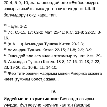
20-4; 5-9, 10; жана ошондой эле «Өлбөс өмүргө
чакырык-кыйкырык» деген китепчедеги: I-II-III
бөлүмдөрүн оку, кара, тап.
13
Наум. 1-2;
14
Ис. 65-15, 17; 62-2; Мат. 25-41; К.С. 21-8; 22-15; 3-
16.
15
(в А...iu) Асмандан Түшкөн Китеп 20-2,3;
16
Асмандан Түшкөн Китеп 22-15; 21-8; 2-9; 3-9;
17
Ошондой эле асмандан отжамгыр түшөт. Иез. 39-
6. Асмандан Түшкөн Китеп. 18-8; 17-16; 11-18; 2-22,
23; 19-20,21; 16-9...11; 14-10.
18
Жер титирөөнүн жардамы менен Америка океанга
чөгөт (гүмжам болот); жана...
IV.
Иудей менен христианин:
Биз анда азыркы
учурда, бул көзүнө көрүнүп калган (ажалы)