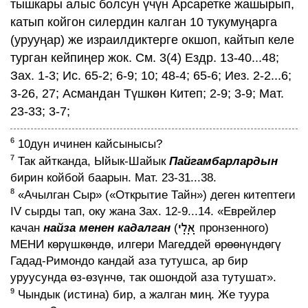
тышкары алыс болсун үчүн Арсаретке жашырып,
катып койгон силердин калган 10 тукумуңарга
(урууңар) же израилдиктерге окшоп, кайтып келе
турган кейпиңер жок. См. 3(4) Ездр. 13-40...48;
Зах. 1-3; Ис. 65-2; 6-9; 10; 48-4; 65-6; Иез. 2-2...6;
3-26, 27; Асмандан Түшкөн Китеп; 2-9; 3-9; Мат.
23-33; 3-7;
6
10дун ичинен кайсынысы?
7
Так айтканда, Ыйык-Шайык
Пайгамбарлардын
бирин койбой баарын. Мат. 23-31...38.
8
«Ачылган Сыр» («Открытие Тайн») деген китептеги
IV сырды тап, оку жана Зах. 12-9...14. «Еврейлер
качан
найза менен кадалган
(
пронзенного)
МЕНИ көрүшкөндө, илгери Магеддей өрөөнүндөгү
Гадад-Римондо кандай аза тутушса, ар бир
уруусунда өз-өзүнчө, так ошондой аза тутушат».
9
Чындык (истина) бир, а жалган миң. Же туура