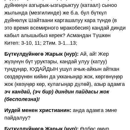
дүйнөнүн азгырык-ызгырыктуу (катаал) сыноо
жылында (мезгилинде) же б.а. бул бүткүл
дүйнөлүк Шайтаани каргашалуу кара түндө (в
это время всемирного мракобесия) кандай динди
кабыл алышыбыз керек? Асмандан Түшкөн
Китеп: 3-10, 11; 2Тим. 3-1...13;
Бүткүлдүйнөгө Жарык (нур):
Ай, ай! Жер
жүзүнүн бүт уруктары, кандай улуу (катуу)
тундуңар, КУДАЙДЫН ушул ачык-айкын айткан
сөздөрүнөн кийин да укканыңар жок, көргөнүңөр
жок (көзүңөр көр, кулагыңар дүлѳй), азыр адамга
эч кандай, (эч бир) диндин пайдасы жок
(бесполезна)!
Иудей менен христианин:
анда адамга эмне
пайдалуу?
Бүткүлдүйнөгө Жарык (нур):
Өлбөс өмүр