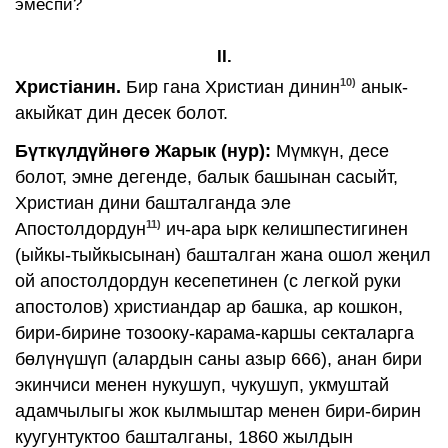
эмеспи?
II.
10)
Христiанин.
Бир гана Христиан динин
анык-
акыйкат дин десек болот.
Бүткүлдүйнөгө Жарык (нур):
Мүмкүн, десе
болот, эмне дегенде, балык башынан сасыйт,
Христиан дини башталганда эле
11)
Апостолдордун
ич-ара ырк келишпестигинен
(ыйкы-тыйкысынан) башталган жана ошол жеңил
ой апостолдордун кесепетинен (с легкой руки
апостолов) христиандар ар башка, ар кошкон,
бири-бирине тозооку-карама-каршы секталарга
бөлүнүшүп (алардын саны азыр 666), анан бири
экинчиси менен нукушуп, чукушуп, укмуштай
адамчылыгы жок кылмыштар менен бири-бирин
куугунтуктоо башталганы, 1860 жылдын