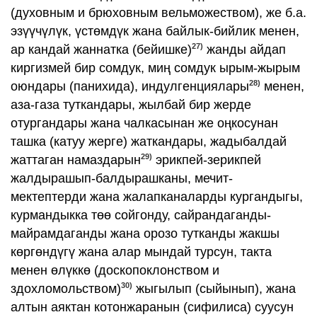
(духовным и брюховным вельможеством), же б.а.
эзүүчүлүк, үстөмдүк жана байлык-бийлик менен,
27)
ар кандай жаннатка (бейишке)
жанды айдап
киргизмей бир сомдук, миң сомдук ырым-жырым
28)
оюндары (панихида), индулгенциялары
менен,
аза-газа туткандары, жылбай бир жерде
отургандары жана чалкасынан же оңкосунан
ташка (катуу жерге) жаткандары, жадыбалдай
29)
жаттаган намаздарын
эрикпей-зерикпей
жалдырашып-балдырашканы, мечит-
мектептерди жана жалапканаларды кургандыгы,
курмандыкка төө сойгонду, сайрандаганды-
майрамдаганды жана орозо тутканды жакшы
көргөндүгү жана алар мындай турсун, такта
менен өлүккө (доскопоклонством и
30)
здохломольством)
жыгылып (сыйынып), жана
алтын аяктан котонжаранын (сифилиса) суусун