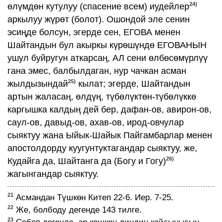
24)
өлүмдөн кутулуу (спасение всем) иудейлер
аркылуу жүрөт (болот). Ошондой эле сенин
эсиңде болсун, эгерде сен, ЕГОВА менен
Шайтандын бул акыркы күрөшүндө ЕГОВАНЫН
ушул буйругун аткарсаң, АЛ сени өлбөсөмүрлүү
гана эмес, балбылдаган, нур чачкан асман
25)
жылдызындай
кылат; эгерде, Шайтандын
артын жаласаң, өлдүң, түбөлүктөн-түбөлүккө
каргышка калдың дей бер, дафан-ов, авирон-ов,
саул-ов, давыд-ов, ахав-ов, ирод-овчулар
сыяктуу жана Ыйык-Шайык Пайгамбарлар менен
апостолдорду куугунтуктагандар сыяктуу, же,
26)
Кудайга да, Шайтанга да (Богу и Гогу)
жагынгандар сыяктуу.
21
Асмандан Түшкөн Китеп 22-6. Иер. 7-25.
22
Же, болбоду дегенде 143 тилге.
23