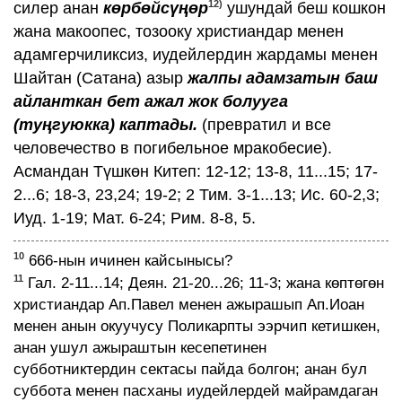
12)
силер анан
көрбөйсүңөр
ушундай беш кошкон
жана макоопес, тозооку христиандар менен
адамгерчиликсиз, иудейлердин жардамы менен
Шайтан (Сатана) азыр
жалпы адамзатын баш
айланткан бет ажал жок болууга
(туңгуюкка) каптады.
(превратил и все
человечество в погибельное мракобесие).
Асмандан Түшкөн Китеп: 12-12; 13-8, 11...15; 17-
2...6; 18-3, 23,24; 19-2; 2 Тим. 3-1...13; Ис. 60-2,3;
Иуд. 1-19; Мат. 6-24; Рим. 8-8, 5.
10
666-нын ичинен кайсынысы?
11
Гал. 2-11...14; Деян. 21-20...26; 11-3; жана көптөгөн
христиандар Ап.Павел менен ажырашып Ап.Иоан
менен анын окуучусу Поликарпты ээрчип кетишкен,
анан ушул ажыраштын кесепетинен
субботниктердин сектасы пайда болгон; анан бул
суббота менен пасханы иудейлердей майрамдаган