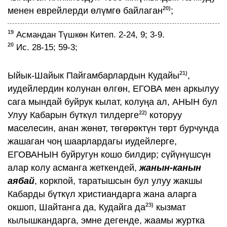
20)
менен еврейлерди өлүмгө байлаган
;
19
Асмандан Түшкөн Китеп. 2-24, 9; 3-9.
20
Ис. 28-15; 59-3;
21)
Ыйык-Шайык Пайгамбарлардын Кудайы
,
иудейлердин колунан өлгөн, ЕГОВА мен аркылуу
сага мындай буйрук кылат, колуңа ал, АНЫН бул
22)
Улуу Кабарын бүткүл тилдерге
которуу
маселесин, анан жөнөт, төгөрөктүн төрт бурчунда
жашаган чоң шаарлардагы иудейлерге,
ЕГОВАНЫН буйругун кошо билдир; сүйүнүшсүн
алар колу асманга жеткендей,
жанын-канын
аябай
, коркпой, таратышсын бул улуу жакшы
Кабарды бүткүл христиандарга жана аларга
23)
окшоп, Шайтанга да, Кудайга да
кызмат
кылышкандарга, эмне дегенде, жаамы журтка