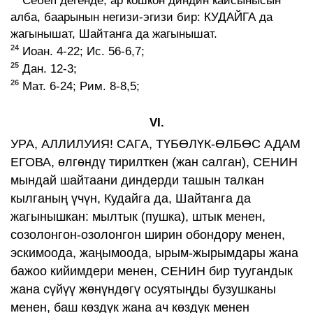
Себеп дегенде, ар кошкон диндин кайсынысын
алба, баарынын негизи-эгизи бир: КУДАЙГА да
жагынышат, Шайтанга да жагынышат.
24
Иоан. 4-22; Ис. 56-6,7;
25
Дан. 12-3;
26
Мат. 6-24; Рим. 8-8,5;
VI.
УРА, АЛЛИЛУИЯ! САГА, ТҮБӨЛҮК-ӨЛБӨС АДАМ
ЕГОВА, өлгөндү тирилткен (жан салган), СЕНИН
мындай шайтаани диндерди ташын талкан
кылганың үчүн, Кудайга да, Шайтанга да
жагынышкан: мылтык (пушка), штык менен,
созолонгон-озолонгон ширин обондору менен,
эскимоода, жаңымоода, ырым-жырымдары жана
бажоо кийимдери менен, СЕНИН бир туугандык
жана сүйүү жөнүндөгү осуятыңды бузушканы
менен, баш көздүк жана ач көздүк менен