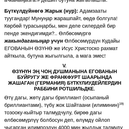
ачканыңызга!» дешип бутуна жыгылышты.
Бүткүлдүйнөгө Жарык (нур):
Адамзааты
туугандар! Мунуңар жарашпайт, өөдө болгула!
Көрбөй турасыңарбы, мен деле силердей бир
пенде экендигимди?.. Өлбөсөмүргө
жакындаганыңар үчүн
Өлбөсөмүрдүн Кудайы
ЕГОВАНЫН ӨЗҮНӨ же Исус Христоско рахмат
айткыла, бутуна жыгылгыла, а мага эмес!
V.
ӨЗҮНҮН ЭҢ ЧОҢ ДУШМАНЫНА ЕГОВАНЫН
БУЙРУГУ ЖЕ ФРАНКФУРТ ШААРЫНДА
ЖАШАГАН (ГЕРМАНИЯ) БҮТКҮЛИУДЕЙЛЕРДИН
РАББИНИ РОТШИЛЬДКЕ.
Өтү дагы, жөтү дагы бриллиант (осыпаный
19)
бриллиантами), түбү жок Шайтаани (илиминин)
тозооку-кыйтыр талмудчулу, бирөө дагы
өлбөсөмүрлүү болбосун деп, өлүмдү ойлоп
чыгарган илимпоздун 4000 миң жылдык талмуду