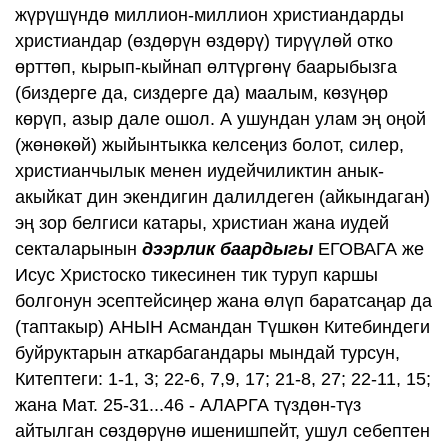
жүрүшүндө миллион-миллион христиандарды
христиандар (өздөрүн өздөрү) тирүүлөй отко
өрттөп, кырып-кыйнап өлтүргөнү баарыбызга
(биздерге да, сиздерге да) маалым, көзүңөр
көрүп, азыр дале ошол. А ушундан улам эң оңой
(жөнөкөй) жыйынтыкка келсеңиз болот, силер,
христианчылык менен иудейчиликтин анык-
акыйкат дин экендигин далилдеген (айкындаган)
эң зор белгиси катары, христиан жана иудей
секталарынын
дээрлик баардыгы
ЕГОВАГА же
Исус Христоско тикесинен тик туруп каршы
болгонун эсептейсиңер жана өлүп баратсаңар да
(таптакыр) АНЫН Асмандан Түшкөн Китебиндеги
буйруктарын аткарбагандары мындай турсун,
Китептеги: 1-1, 3; 22-6, 7,9, 17; 21-8, 27; 22-11, 15;
жана Мат. 25-31...46 - АЛАРГА түздөн-түз
айтылган сөздөрүнө ишенишпейт, ушул себептен