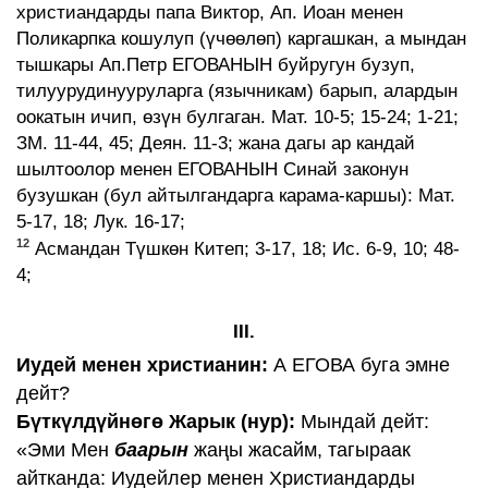
христиандарды папа Виктор, Ап. Иоан менен
Поликарпка кошулуп (үчөөлөп) каргашкан, а мындан
тышкары Ап.Петр ЕГОВАНЫН буйругун бузуп,
тилуурудинууруларга (язычникам) барып, алардын
оокатын ичип, өзүн булгаган. Мат. 10-5; 15-24; 1-21;
ЗМ. 11-44, 45; Деян. 11-3; жана дагы ар кандай
шылтоолор менен ЕГОВАНЫН Синай законун
бузушкан (бул айтылгандарга карама-каршы): Мат.
5-17, 18; Лук. 16-17;
12
Асмандан Түшкөн Китеп; 3-17, 18; Ис. 6-9, 10; 48-
4;
III.
Иудей менен христианин:
А ЕГОВА буга эмне
дейт?
Бүткүлдүйнөгө Жарык (нур):
Мындай дейт:
«Эми Мен
баарын
жаңы жасайм, тагыраак
айтканда: Иудейлер менен Христиандарды