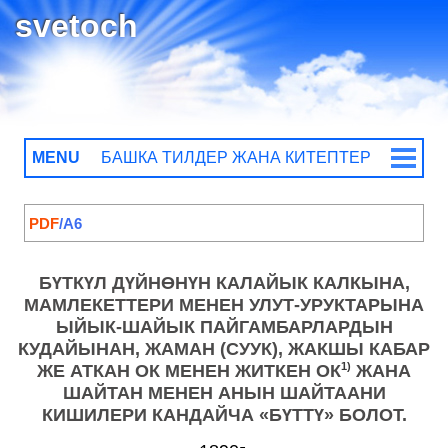
svetoch
MENU
БАШКА ТИЛДЕР ЖАНА КИТЕПТЕР
КИТЕПТЕР КАТАЛОГУ
Чыгыш менен Батыштын теософия
коомдоруна жарыя
PDF
/A6
Еговага акыркы эл каттоо
Жакшы Кабар
БҮТКҮЛ ДҮЙНӨНҮН КАЛАЙЫК КАЛКЫНА,
ѢГОВАнын элчисинен (пайгамбарынан)
МАМЛЕКЕТТЕРИ МЕНЕН УЛУТ-УРУКТАРЫНА
экинчи чакырык
ЫЙЫК-ШАЙЫК ПАЙГАМБАРЛАРДЫН
КУДАЙЫНАН, ЖАМАН (СУУК), ЖАКШЫ КАБАР
1)
ЖЕ АТКАН ОК МЕНЕН ЖИТКЕН ОК
ЖАНА
TИЛДЕР
ШАЙТАН МЕНЕН АНЫН ШАЙТААНИ
КИШИЛЕРИ КАНДАЙЧА «БҮТТҮ» БОЛОТ.
БАЙЛАНЫШТАР
@