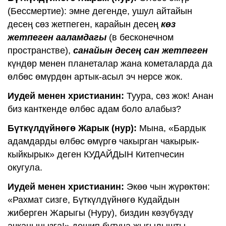
(Бессмертие): эмне дегенде, ушул айтайын
десең сөз жетпеген, карайын десең
көз
жетпеген ааламдагы
(в бесконечном
пространстве),
санайын десең сан жетпеген
күндөр менен планеталар жана кометаларда да
өлбөс өмүрдөн артык-асыл эч нерсе жок.
Иудей менен христианин:
Туура, сөз жок! Анан
биз канткенде өлбөс адам боло алабыз?
Бүткүлдүйнөгө Жарык (нур):
Мына, «Бардык
адамдарды өлбөс өмүргө чакырган чакырык-
кыйкырык» деген КУДАЙДЫН Китепчесин
окугула.
Иудей менен христианин:
Экөө чын жүрөктөн:
«Рахмат сизге, Бүткүлдүйнөгө Кудайдын
жиберген Жарыгы (Нуру), биздин көзүбүздү