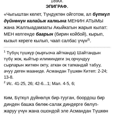
1890г.
ЭПИГРАФ.
«Чыгыштан келет, Түндүктөн ойготом, ал
бүткүл
дүйнөнүн калайык калкына
МЕНИН АТЫМЫ
жана Жалпыадамзаты Акыйкатын жарыя кылат:
МЕН келгенде
баарын
(бирин койбой), кырып,
2)
кызыл кереге кылып, чаап салбас үчүн
.
1
Түбүң түшкүр (кыргызча айтканда) Шайтандын
түбү жок, кыйтыр илиминдеги эң орчундуу
сырларын житкен окту, аткан ок тапкандай табуу,
ачуу деген мааниде. Асмандан Түшкөн Китеп: 2-24;
13-8.
2
Ис. 41-25, 26; 42-6...1; Мал. 4-5, 6;
Ким, Бүткүл дүйнөлүк бир-тууган, боордош бир
динден башка бѳлѳк-салак диндерге бөлүп-
жаруу үчүн жана ошондой эле Асмандан Түшкөн