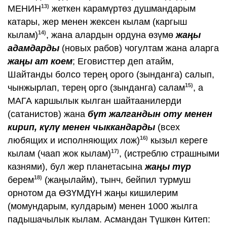
13)
МЕНИН
жеткен карамүртөз душмандарым
катары, жер менен жексен кылам (каргыш
14)
кылам)
, жана алардын ордуна өзүмө
жаңы
адамдарды
(новых рабов) чогултам жана аларга
жаңы ат коем
; Еговисттер деп атайм,
Шайтанды болсо терең орого (зынданга) салып,
15)
чынжырлап, терең орго (зынданга) салам
, а
МАГА каршылык кылган шайтаанилерди
(сатанистов) жана
бүт жалгандын оту менен
кирип, күлү менен чыккандарды
(всех
16)
любящих и исполняющих лож)
кызыл кереге
17)
кылам (чаап жок кылам)
, (истреблю страшными
казнями), бул жер планетасына
жаңы түр
18)
берем
(жаңылайм), тынч, бейпил турмуш
орнотом да ӨЗҮМДҮН жаңы кишилерим
(момундарым, кулдарым) менен 1000 жылга
падышачылык кылам. Асмандан Түшкөн Китеп: