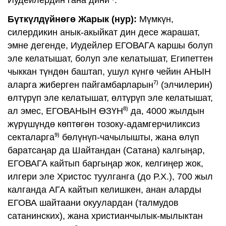
Иудейлердин гана дини
.
Бүткүлдүйнөгө Жарык (нур):
Мүмкүн,
силердикин анык-акыйкат дин десе жарашат,
эмне дегенде, Иудейлер ЕГОВАГА каршы болуп
эле келатышат, болуп эле келатышат, Египеттен
чыккан түндөн баштап, ушул күнгө чейин АНЫН
7)
аларга жиберген пайгамбарларын
(элчилерин)
өлтүрүп эле келатышат, өлтүрүп эле келатышат,
8)
ал эмес, ЕГОВАНЫН ӨЗҮН
да, 4000 жылдын
жүрүшүндө көптөгөн тозоку-адамгерчиликсиз
9)
секталарга
бөлүнүп-чачылышты, жана өлүп
баратсаңар да Шайтандан (Сатана) калгыңар,
ЕГОВАГА кайтып баргыңар жок, келгиңер жок,
илгери эле Христос туулганга (до Р.Х.), 700 жыл
калганда АГА кайтып келишкен, анан аларды
ЕГОВА шайтаани окуулардан (талмудов
сатанинских), жана христианчылык-мылыктан