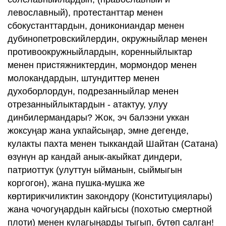
левославный), протестанттар менен
сбокустанттардын, доникониандар менен
дубинопетровскийлердин, окружныйлар менен
противоокружныйлардын, коренныйлыктар
менен пристяжниктердин, мормондор менен
молокандардын, штундиттер менен
духоборлордун, подрезанныйлар менен
отрезанныйлыктардын - атактуу, улуу
динбилермандары? Жок, эч балээни уккан
жоксуңар жана укпайсыңар, эмне дегенде,
кулакты пахта менен тыккандай Шайтан (Сатана)
өзүнүн ар кандай анык-акыйкат диндери,
патриоттук (улуттун ыйманын, сыймыгын
коргогон), жана пушка-мушка же
көртирикчиликтин закондору (Конституциялары)
жана чочогуңардын кайгысы (похотью смертной
плоти) менен кулагыңарды тыгып, бүтөп салган!