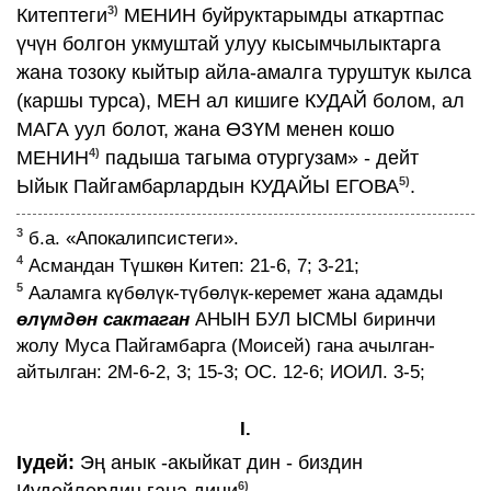
3)
Китептеги
МЕНИН буйруктарымды аткартпас
үчүн болгон укмуштай улуу кысымчылыктарга
жана тозоку кыйтыр айла-амалга туруштук кылса
(каршы турса), МЕН ал кишиге КУДАЙ болом, ал
МАГА уул болот, жана ӨЗҮМ менен кошо
4)
МЕНИН
падыша тагыма отургузам» - дейт
5)
Ыйык Пайгамбарлардын КУДАЙЫ ЕГОВА
.
3
б.а. «Апокалипсистеги».
4
Асмандан Түшкөн Китеп: 21-6, 7; 3-21;
5
Ааламга күбөлүк-түбөлүк-керемет жана адамды
өлүмдөн сактаган
АНЫН БУЛ ЫСМЫ биринчи
жолу Муса Пайгамбарга (Моисей) гана ачылган-
айтылган: 2М-6-2, 3; 15-3; ОС. 12-6; ИОИЛ. 3-5;
I.
Iудей:
Эң анык -акыйкат дин - биздин
6)