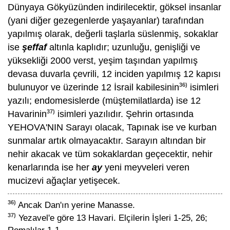
Dünyaya Gökyüzünden indirilecektir, göksel insanlar
(yani diğer gezegenlerde yaşayanlar) tarafından
yapılmış olarak, değerli taşlarla süslenmiş, sokaklar
ise
şeffaf
altınla kaplıdır; uzunluğu, genişliği ve
yüksekliği 2000 verst, yeşim taşından yapılmış
devasa duvarla çevrili, 12 inciden yapılmış 12 kapısı
36)
bulunuyor ve üzerinde 12 İsrail kabilesinin
isimleri
yazılı; endomesislerde (müştemilatlarda) ise 12
37)
Havarinin
isimleri yazılıdır. Şehrin ortasında
YEHOVA'NIN Sarayı olacak, Tapınak ise ve kurban
sunmalar artık olmayacaktır. Sarayın altından bir
nehir akacak ve tüm sokaklardan geçecektir, nehir
kenarlarında ise her
ay
yeni meyveleri veren
mucizevi ağaçlar yetişecek.
36)
Ancak Dan'ın yerine Manasse.
37)
Yezavel'e göre 13 Havari. Elçilerin İşleri 1-25, 26;