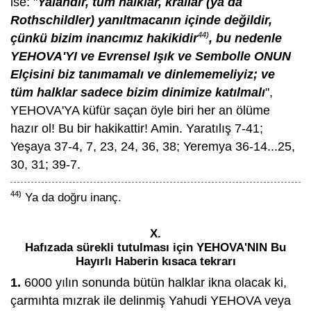
ise: "
Yalandır, tüm halklar, krallar (ya da
Rothschildler) yanıltmacanın içinde değildir,
44)
çünkü bizim inancımız hakikidir
, bu nedenle
YEHOVA'YI ve Evrensel Işık ve Sembolle ONUN
Elçisini biz tanımamalı ve dinlememeliyiz; ve
tüm halklar sadece bizim dinimize katılmalı
",
YEHOVA'YA küfür saçan öyle biri her an ölüme
hazır ol! Bu bir hakikattir! Amin. Yaratılış 7-41;
Yeşaya 37-4, 7, 23, 24, 36, 38; Yeremya 36-14...25,
30, 31; 39-7.
44)
Ya da doğru inanç.
X.
Hafızada sürekli tutulması için YEHOVA'NIN Bu
Hayırlı Haberin kısaca tekrarı
1.
6000 yılın sonunda bütün halklar ikna olacak ki,
çarmıhta mızrak ile delinmiş Yahudi YEHOVA veya