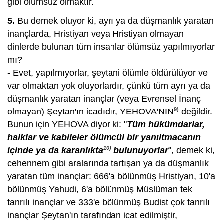
gibi ölümsüz olmaktır.
5.
Bu demek oluyor ki, ayrı ya da düşmanlık yaratan
inançlarda, Hristiyan veya Hristiyan olmayan
dinlerde bulunan tüm insanlar ölümsüz yapılmıyorlar
mı?
- Evet, yapılmıyorlar, şeytani ölümle öldürülüyor ve
var olmaktan yok oluyorlardır, çünkü tüm ayrı ya da
düşmanlık yaratan inançlar (veya Evrensel İnanç
9)
olmayan) Şeytan'ın icadıdır, YEHOVA'NIN
değildir.
Bunun için YEHOVA diyor ki: "
Tüm hükümdarlar,
halklar ve kabileler ölümcül bir yanıltmacanın
10)
içinde ya da karanlıkta
bulunuyorlar
", demek ki,
cehennem gibi aralarında tartışan ya da düşmanlık
yaratan tüm inançlar: 666'a bölünmüş Hristiyan, 10'a
bölünmüş Yahudi, 6'a bölünmüş Müslüman tek
tanrılı inançlar ve 333'e bölünmüş Budist çok tanrılı
inançlar Şeytan'ın tarafından icat edilmiştir,