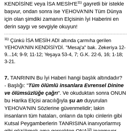
11)
KENDİSİNE veya İSA MESİH'E
gayretli bir istekle
başvur, ondan sonra ise YEHOVA'NIN Tüm Dünya
için olan şimdiki zamanın Elçisinin İyi Haberini en
derin saygı ve sevgiyle okuyun!
11)
Çünkü İSA MESİH ADI altında çarmıha gerilen
YEHOVA'NIN KENDİSİYDİ. "Mesaj'a" bak. Zekeriya 12-
9...14; 9-9; 11-12; Yeşaya 53-4, 7; G.K. 22-6, 16; 1-18;
3-21.
7.
TANRININ Bu İyi Haberi hangi başlık altındadır?
- Başlığı: "
Tüm ölümlü insanlara Evrensel Dinine
ve ölümsüzlüğe çağrı
". Ve okuduktan sonra ONUN
bu Harika Elçisi aracılığıyla
şu an
duyurulan
YEHOVA'NIN Sözlerine güvenmelidir; lakin
insanların tüm hataları, onların da tıpkı cinlerin gibi
Kutsal Peygamberlerin TANRISINA inanıyorlarmış
12)