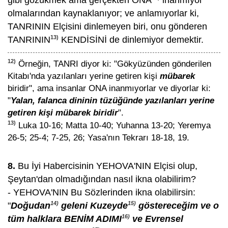
gibi gözükmek ama gerçekten ONA
inanmıyor
olmalarından kaynaklanıyor; ve anlamıyorlar ki,
TANRININ Elçisini dinlemeyen biri, onu gönderen
13)
TANRININ
KENDİSİNİ de dinlemiyor demektir.
12)
Örneğin, TANRI diyor ki: "Gökyüzünden gönderilen
Kitabı'nda yazılanları yerine getiren kişi
mübarek
biridir", ama insanlar ONA inanmıyorlar ve diyorlar ki:
"
Yalan, falanca dininin tüzüğünde yazılanları yerine
getiren kişi mübarek biridir
".
13)
Luka 10-16; Matta 10-40; Yuhanna 13-20; Yeremya
26-5; 25-4; 7-25, 26; Yasa'nın Tekrarı 18-18, 19.
8.
Bu İyi Habercisinin YEHOVA'NIN Elçisi olup,
Şeytan'dan olmadığından nasıl ikna olabilirim?
- YEHOVA'NIN Bu Sözlerinden ikna olabilirsin:
14)
15)
"
Doğudan
geleni Kuzeyde
göstereceğim ve o
16)
tüm halklara BENİM ADIMI
ve Evrensel