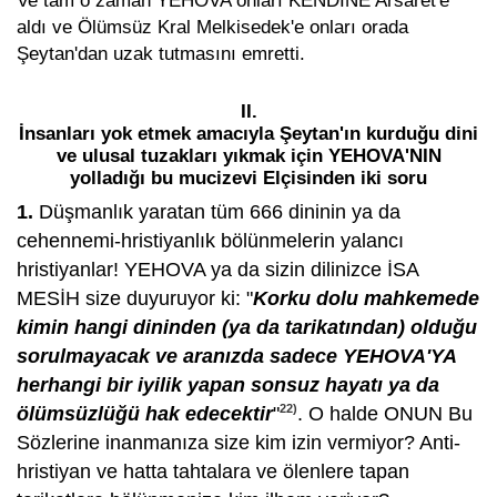
Ve tam o zaman YEHOVA onları KENDİNE Arsaret'e
aldı ve Ölümsüz Kral Melkisedek'e onları orada
Şeytan'dan uzak tutmasını emretti.
II.
İnsanları yok etmek amacıyla Şeytan'ın kurduğu dini
ve ulusal tuzakları yıkmak için YEHOVA'NIN
yolladığı bu mucizevi Elçisinden iki soru
1.
Düşmanlık yaratan tüm 666 dininin ya da
cehennemi-hristiyanlık bölünmelerin yalancı
hristiyanlar! YEHOVA ya da sizin dilinizce İSA
MESİH size duyuruyor ki: "
Korku dolu mahkemede
kimin hangi dininden (ya da tarikatından) olduğu
sorulmayacak ve aranızda sadece YEHOVA'YA
herhangi bir iyilik yapan sonsuz hayatı ya da
22)
ölümsüzlüğü hak edecektir
"
. O halde ONUN Bu
Sözlerine inanmanıza size kim izin vermiyor? Anti-
hristiyan ve hatta tahtalara ve ölenlere tapan