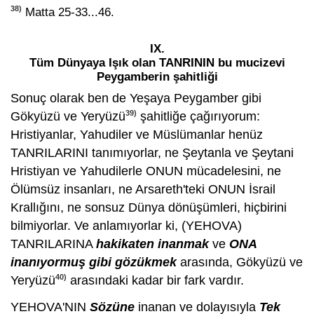
38)
Matta 25-33...46.
IX.
Tüm Dünyaya Işık olan TANRININ bu mucizevi
Peygamberin şahitliği
Sonuç olarak ben de Yeşaya Peygamber gibi
39)
Gökyüzü ve Yeryüzü
şahitliğe çağırıyorum:
Hristiyanlar, Yahudiler ve Müslümanlar henüz
TANRILARINI tanımıyorlar, ne Şeytanla ve Şeytani
Hristiyan ve Yahudilerle ONUN mücadelesini, ne
Ölümsüz insanları, ne Arsareth'teki ONUN İsrail
Krallığını, ne sonsuz Dünya dönüşümleri, hiçbirini
bilmiyorlar. Ve anlamıyorlar ki, (YEHOVA)
TANRILARINA
hakikaten inanmak
ve
ONA
inanıyormuş gibi gözükmek
arasında, Gökyüzü ve
40)
Yeryüzü
arasındaki kadar bir fark vardır.
YEHOVA'NIN
Sözüne
inanan ve dolayısıyla
Tek