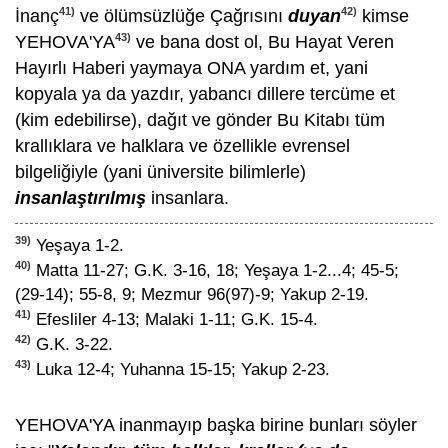
41)
42)
İnanç
ve ölümsüzlüğe Çağrısını
duyan
kimse
43)
YEHOVA'YA
ve bana dost ol, Bu Hayat Veren
Hayırlı Haberi yaymaya ONA yardım et, yani
kopyala ya da yazdır, yabancı dillere tercüme et
(kim edebilirse), dağıt ve gönder Bu Kitabı tüm
krallıklara ve halklara ve özellikle evrensel
bilgeliğiyle (yani üniversite bilimlerle)
insanlaştırılmış
insanlara.
39)
Yeşaya 1-2.
40)
Matta 11-27; G.K. 3-16, 18; Yeşaya 1-2...4; 45-5;
(29-14); 55-8, 9; Mezmur 96(97)-9; Yakup 2-19.
41)
Efesliler 4-13; Malaki 1-11; G.K. 15-4.
42)
G.K. 3-22.
43)
Luka 12-4; Yuhanna 15-15; Yakup 2-23.
YEHOVA'YA inanmayıp başka birine bunları söyler