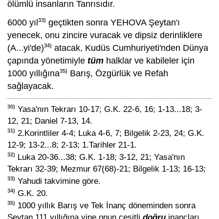
ölümlü insanların Tanrısıdır.
33)
6000 yıl
geçtikten sonra YEHOVA Şeytan'ı
yenecek, onu zincire vuracak ve dipsiz derinliklere
34)
(A...yi'de)
atacak, Kudüs Cumhuriyeti'nden Dünya
çapında yönetimiyle
tüm
halklar ve kabileler için
35)
1000 yıllığına
Barış, Özgürlük ve Refah
sağlayacak.
30)
Yasa'nın Tekrarı 10-17; G.K. 22-6, 16; 1-13...18; 3-
12, 21; Daniel 7-13, 14.
31)
2.Korintliler 4-4; Luka 4-6, 7; Bilgelik 2-23, 24; G.K.
12-9; 13-2...8; 2-13; 1.Tarihler 21-1.
32)
Luka 20-36...38; G.K. 1-18; 3-12, 21; Yasa'nın
Tekrarı 32-39; Mezmur 67(68)-21; Bilgelik 1-13; 16-13;
33)
Yahudi takvimine göre.
34)
G.K. 20.
35)
1000 yıllık Barış ve Tek İnanç döneminden sonra
Şeytan 111 yıllığına yine onun çeşitli
doğru
inançları