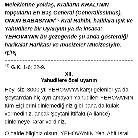
Meleklerine yoldaş, Kralların KRALI'NIN
topçuların En Baş General (Generalissimus),
49)
ONUN BABASI'NIN
Kral Rahibi, halklara Işık ve
Yahudilere bir Uyarıyım ya da kısaca:
YEHOVA'NIN bu gezegende şu anda gösterdiği
harikalar Harikası ve mucizeler Mucizesiyim
.
49)
G.K. 1-6; 22-9.
XII.
Yahudilere özel uyarım
Hey, siz, 3000 yıl YEHOVA'YA karşı gelenler ya da
Şeytan'dan hiç ayrılamayan Yahudiler! YEHOVA'NIN
tüm Elçilerini dinlemediğiniz gibi bana da kulak
vermediniz, ancak Şeytani ittifakı (Alliance)
dinlemeye karar verdiniz.
O halde bilginiz olsun, YEHOVA'NIN Yeni Ahit İsrail