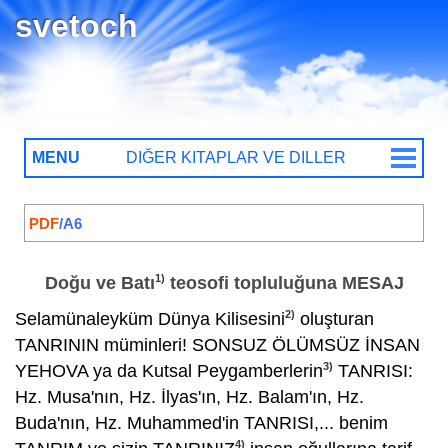
svetoch
MENU
DIĞER KITAPLAR VE DILLER
DİĞER KITAPLAR
Doğu ve Batı teosofi topluluğuna
YEHOVA'NIN MESAJI
PDF
/A6
Aydınlık ve karanlık arasında geçen son
savaşın başlangıcı
1)
Doğu ve Batı
teosofi topluluğuna MESAJ
YEHOVANIN Elçisinden İkinci Çağrı
2)
Selamünaleyküm Dünya Kilisesini
oluşturan
TANRININ müminleri! SONSUZ ÖLÜMSÜZ İNSAN
DİĞER DILLER
3)
YEHOVA ya da Kutsal Peygamberlerin
TANRISI:
Hz. Musa'nın, Hz. İlyas'ın, Hz. Balam'ın, Hz.
BİZE YAZIN
@
Buda'nın, Hz. Muhammed'in TANRISI,... benim
4)