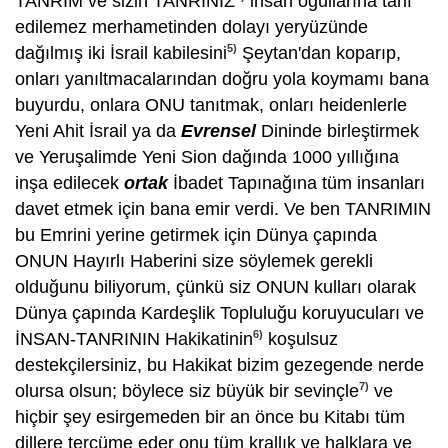
TANRIM ve sizin TANRINIZ
insan oğullarına tarif
edilemez merhametinden dolayı yeryüzünde
5)
dağılmış iki İsrail kabilesini
Şeytan'dan koparıp,
onları yanıltmacalarından doğru yola koymamı bana
buyurdu, onlara ONU tanıtmak, onları heidenlerle
Yeni Ahit İsrail ya da
Evrensel
Dininde birleştirmek
ve Yeruşalimde Yeni Sion dağında 1000 yıllığına
inşa edilecek
ortak
İbadet Tapınağına tüm insanları
davet etmek için bana emir verdi. Ve ben TANRIMIN
bu Emrini yerine getirmek için Dünya çapında
ONUN Hayırlı Haberini size söylemek gerekli
olduğunu biliyorum, çünkü siz ONUN kulları olarak
Dünya çapında Kardeşlik Topluluğu koruyucuları ve
6)
İNSAN-TANRININ Hakikatinin
koşulsuz
destekçilersiniz, bu Hakikat bizim gezegende nerde
7)
olursa olsun; böylece siz büyük bir sevinçle
ve
hiçbir şey esirgemeden bir an önce bu Kitabı tüm
dillere tercüme eder onu tüm krallık ve halklara ve