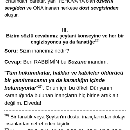
icrasından ibarettir, yani YEHOVA'YA olan
özverili
sevgiden
ve ONA inanan herkese
dost sevgisinden
oluşur.
III.
Bizim sözlü cevabımız şeytani konseyine ve her bir
26)
engizisyoncu ya da fanatiğe
Soru:
Sizin inancınız nedir?
Cevap:
Ben RABBİMİN bu
Sözüne
inandım:
"
Tüm hükümdarlar, halklar ve kabileler öldürücü
bir yanıltmacanın ya da karanlığın içinde
27)
bulunuyorlar
"
. Onun için bu öfkeli Dünyanın
karanlığında bulunan inançların hiç birine artık ait
değilim. Elveda!
26)
Bir fanatik veya Şeytan'ın dostu, inançlarından dolayı
insanlardan nefret eden kişidir.
27)