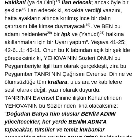
17)
Hakikati
(ya da Dini)
ilan edecek
; ancak öyle bir
18)
şekilde
ilan edecek ki, sokakta verdiği vaazını,
hatta ayakların altında kırılmış ince bir dalın
19)
çatırtısını bile kimse duymayacak
. Ve BEN bu
20)
21)
adamı heidenlere
bir
Işık
ve (Yahudi)
halkına
akıllanmaları için bir Uyarı yaptım". Yeşaya 41-25;
42-6...1; 46-11. Onun bu Kitabından açık bir şekilde
göreceksiniz ki, YEHOVA'NIN Sözleri ONUN bu
Peygamberiyle ilgili tam olarak gerçekleşti, zira bu
Peygamber TANRI'NIN Çağrısını Evrensel Dinine ve
ölümsüzlüğe tüm
krallara
, uluslara ve kabilelere
sesli olarak değil, yazılı olarak duyurdu.
TANRI'NIN Evrensel Dinine ilişkin Kehanetinden
YEHOVA'NIN bu Sözlerinden ikna olacaksınız:
"
Doğudan Batıya tüm uluslar BENİM ADIMI
yüceltecekler, her yerde BENİM ADIM'A
tapacaklar, tütsüler ve temiz kurbanlar