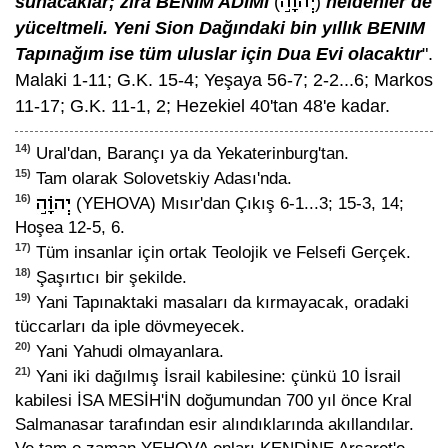
sunacaklar; zira BENİM ADIMI
(
)
heidenler de
yüceltmeli. Yeni Sion Dağındaki bin yıllık BENIM
Tapınağım ise tüm uluslar için Dua Evi olacaktır
".
Malaki 1-11; G.K. 15-4; Yeşaya 56-7; 2-2...6; Markos
11-17; G.K. 11-1, 2; Hezekiel 40'tan 48'e kadar.
14)
Ural'dan, Barançı ya da Yekaterinburg'tan.
15)
Tam olarak Solovetskiy Adası'nda.
16)
(YEHOVA) Mısır'dan Çıkış 6-1...3; 15-3, 14;
Hoşea 12-5, 6.
17)
Tüm insanlar için ortak Teolojik ve Felsefi Gerçek.
18)
Şaşırtıcı bir şekilde.
19)
Yani Tapınaktaki masaları da kırmayacak, oradaki
tüccarları da iple dövmeyecek.
20)
Yani Yahudi olmayanlara.
21)
Yani iki dağılmış İsrail kabilesine: çünkü 10 İsrail
kabilesi İSA MESİH'İN doğumundan 700 yıl önce Kral
Salmanasar tarafından esir alındıklarında akıllandılar.