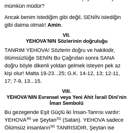
mümkün müdür?
Ancak benim istediğim gibi değil, SENİN istediğin
gibi daima olmalı!
Amin
.
VII.
YEHOVA'NIN Sözlerinin doğruluğu
TANRIM YEHOVA! Sözlerin doğru ve hakikidir,
ölümsüzlüğe SENİN Bu Çağrıdan sonra SANA
doğru böyle dikenli yoldan gelmek isteyen pek az
kişi olur! Matta 19-23...25; G.K. 14-12, 13; 12-11,
17; 7-9, 13...15.
VIII.
YEHOVA'NIN Evrensel veya Yeni Ahit İsrail Dini'nin
İman Sembolü
Bu gezegende Eşit Güçlü iki İnsan-Tanrısı vardır:
30)
31)
YEHOVA
ve Şeytan
(Satan). YEHOVA sadece
32)
Ölümsüz insanların
TANRISIDIR, Şeytan ise