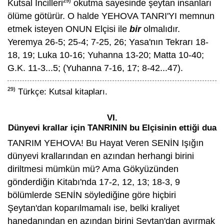
29)
Kutsal İncilleri
okutma sayesinde şeytan insanları
ölüme götürür. O halde YEHOVA TANRI'YI memnun
etmek isteyen ONUN Elçisi ile
bir
olmalıdır.
Yeremya 26-5; 25-4; 7-25, 26; Yasa'nın Tekrarı 18-
18, 19; Luka 10-16; Yuhanna 13-20; Matta 10-40;
G.K. 11-3...5; (Yuhanna 7-16, 17; 8-42...47).
29)
Türkçe: Kutsal kitapları.
VI.
Dünyevi krallar için TANRININ bu Elçisinin ettiği dua
TANRIM YEHOVA! Bu Hayat Veren SENİN Işığın
dünyevi krallarından en azından herhangi birini
diriltmesi mümkün mü? Ama Gökyüzünden
gönderdiğin Kitabı'nda 17-2, 12, 13; 18-3, 9
bölümlerde SENİN söylediğine göre hiçbiri
Şeytan'dan koparılmamalı ise, belki kraliyet
hanedanından en azından birini Şeytan'dan ayırmak