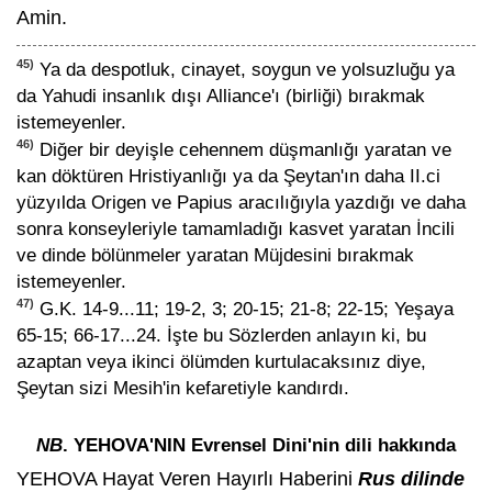
Amin.
45)
Ya da despotluk, cinayet, soygun ve yolsuzluğu ya
da Yahudi insanlık dışı Alliance'ı (birliği) bırakmak
istemeyenler.
46)
Diğer bir deyişle cehennem düşmanlığı yaratan ve
kan döktüren Hristiyanlığı ya da Şeytan'ın daha II.ci
yüzyılda Origen ve Papius aracılığıyla yazdığı ve daha
sonra konseyleriyle tamamladığı kasvet yaratan İncili
ve dinde bölünmeler yaratan Müjdesini bırakmak
istemeyenler.
47)
G.K. 14-9...11; 19-2, 3; 20-15; 21-8; 22-15; Yeşaya
65-15; 66-17...24. İşte bu Sözlerden anlayın ki, bu
azaptan veya ikinci ölümden kurtulacaksınız diye,
Şeytan sizi Mesih'in kefaretiyle kandırdı.
NB
. YEHOVA'NIN Evrensel Dini'nin dili hakkında
YEHOVA Hayat Veren Hayırlı Haberini
Rus dilinde