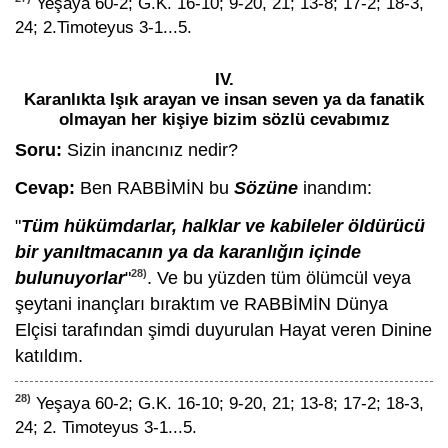
Yeşaya 60-2; G.K. 16-10; 9-20, 21; 13-8; 17-2; 18-3,
24; 2.Timoteyus 3-1...5.
IV.
Karanlıkta Işık arayan ve insan seven ya da fanatik
olmayan her kişiye bizim sözlü cevabımız
Soru:
Sizin inancınız nedir?
Cevap:
Ben RABBİMİN bu
Sözüne
inandım:
"
Tüm hükümdarlar, halklar ve kabileler öldürücü
bir yanıltmacanın ya da karanlığın içinde
28)
bulunuyorlar
"
. Ve bu yüzden tüm ölümcül veya
şeytani inançları bıraktım ve RABBİMİN Dünya
Elçisi tarafından şimdi duyurulan Hayat veren Dinine
katıldım.
28)
Yeşaya 60-2; G.K. 16-10; 9-20, 21; 13-8; 17-2; 18-3,
24; 2. Timoteyus 3-1...5.