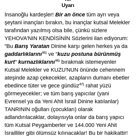
Uyarı
İnsanoğlu kardeşler!
Bir an önce
tüm ayrı veya
şeytani inançları bırakın, bu inançlar kutsal Melekler
tarafından yazılmış olsa bile, çünkü sizlere
YEHOVA'NIN KENDİSİNİN Sözlerini ilan ediyorum:
"Bu
Barış Yaratan
Dinine karşı gelen herkes ya da
45)
gaddarlıklarını
ve "
kuzu postuna bürünmüş
46)
kurt
"
kurnazlıklarını
bırakmak istemeyenler
Kutsal Melekler ve KUZU'NUN önünde cehennem
ateşinde azap çekecekler, azapların dumanı ebetler
47)
ebedince tüter ve gece gündüz
rahat yüzü
görmeyecekler; ve tüm barış yapıcılar (yani
Evrensel ya da Yeni Ahit İsrail Dinine katılanlar)
TANRININ oğulları (çocukları) olarak
adlandırılacaklar, dolayısıyla onlar da barış yapıcı
tüm Kutsal Peygamberler ve 144.000 Yeni Ahit
İsrailliler gibi ölümsüz kılınacaklar! Bu bir hakikattir!