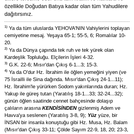
özellikle Doğudan Batıya kadar olan tüm Yahudilere
dağıtırsınız.
1)
Ya da tüm uluslarda YEHOVA'NIN Vahiylerini toplayan
cemiyetine mesaj. Yeşaya 65-1; 55-5, 6; Romalılar 10-
20.
2)
Ya da Dünya çapında tek ruh ve tek yürek olan
Kardeşlik Topluluğu. Elçilerin İşleri 4-32.
3)
G.K. 22-6; Mısır'dan Çıkış 6-1...3; 15-3.
4)
Ya da O'dur Hz. İbrahim ile öğlen yemeğini yiyen (ve
75 İsrailli ile Sina dağında. Mısır'dan Çıkış 24-1...11);
Hz. İbrahim'le yürürken Sodom yakınlarında duran; Hz.
Yakup ile güreş tutan (Yaratılış 18-1...33; 32-24...32);
günün öğlen saatinde cennet bahçesinde dolaşıp
çalıların arasına
KENDİSİNDEN
gizlenmiş Adem ve
Havva'ya seslenen (Yaratılış 3-8, 9);
Yüz
yüze, bir
İNSAN bir insanla konuştuğu gibi Hz. Musa, Hz. Balam
(Mısır'dan Çıkış 33-11; Çölde Sayım 22-9, 18, 20; 23-3,