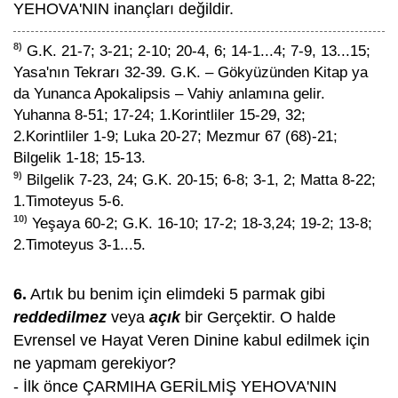
YEHOVA'NIN inançları değildir.
8)
G.K. 21-7; 3-21; 2-10; 20-4, 6; 14-1...4; 7-9, 13...15;
Yasa'nın Tekrarı 32-39. G.K. – Gökyüzünden Kitap ya
da Yunanca Apokalipsis – Vahiy anlamına gelir.
Yuhanna 8-51; 17-24; 1.Korintliler 15-29, 32;
2.Korintliler 1-9; Luka 20-27; Mezmur 67 (68)-21;
Bilgelik 1-18; 15-13.
9)
Bilgelik 7-23, 24; G.K. 20-15; 6-8; 3-1, 2; Matta 8-22;
1.Timoteyus 5-6.
10)
Yeşaya 60-2; G.K. 16-10; 17-2; 18-3,24; 19-2; 13-8;
2.Timoteyus 3-1...5.
6.
Artık bu benim için elimdeki 5 parmak gibi
reddedilmez
veya
açık
bir Gerçektir. O halde
Evrensel ve Hayat Veren Dinine kabul edilmek için
ne yapmam gerekiyor?
- İlk önce ÇARMIHA GERİLMİŞ YEHOVA'NIN