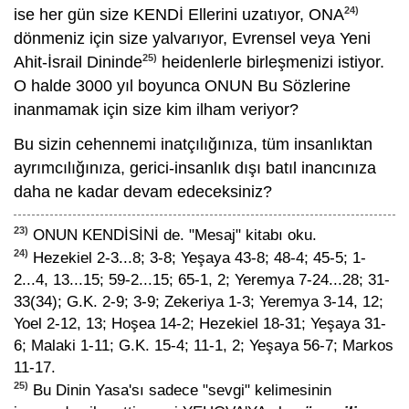
24)
ise her gün size KENDİ Ellerini uzatıyor, ONA
dönmeniz için size yalvarıyor, Evrensel veya Yeni
25)
Ahit-İsrail Dininde
heidenlerle birleşmenizi istiyor.
O halde 3000 yıl boyunca ONUN Bu Sözlerine
inanmamak için size kim ilham veriyor?
Bu sizin cehennemi inatçılığınıza, tüm insanlıktan
ayrımcılığınıza, gerici-insanlık dışı batıl inancınıza
daha ne kadar devam edeceksiniz?
23)
ONUN KENDİSİNİ de. "Mesaj" kitabı oku.
24)
Hezekiel 2-3...8; 3-8; Yeşaya 43-8; 48-4; 45-5; 1-
2...4, 13...15; 59-2...15; 65-1, 2; Yeremya 7-24...28; 31-
33(34); G.K. 2-9; 3-9; Zekeriya 1-3; Yeremya 3-14, 12;
Yoel 2-12, 13; Hoşea 14-2; Hezekiel 18-31; Yeşaya 31-
6; Malaki 1-11; G.K. 15-4; 11-1, 2; Yeşaya 56-7; Markos
11-17.
25)
Bu Dinin Yasa'sı sadece "sevgi" kelimesinin