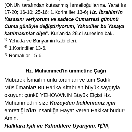
(ONUN tarafından kutsanmış İsmailoğullarına. Yaratılış
17-20; 16-10; 25-16; 1.Korintliler 13-6)
Hz. İbrahim'in
Yasasını veriyorum ve sadece Cumartesi gününü
Cuma günüyle değiştiriyorum, Yahudiler bu Yasaya
katılmasınlar diye
". Kur'an'da 28.ci suresine bak.
5)
Yehuda ve Bünyamin kabileleri.
6)
1.Korintliler 13-6.
7)
Romalılar 15-6.
Hz. Muhammed'in ümmetine Çağrı
Mübarek İsmail'in ünlü torunları ve tüm Sadık
Müslümanlar! Bu Harika Kitabı en büyük saygıyla
okuyun: çünkü YEHOVA'NIN Büyük Elçisi Hz.
Muhammed'in size
Kuzeyden beklemeniz için
emrettiği
tüm
insanlığa Hayat Veren Hakikat budur!
Amin.
Halklara Işık ve Yahudilere Uyarıyım
,