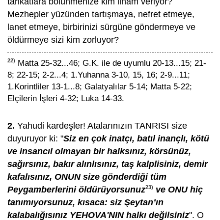
tarikatlara bölünmenize kim ilham veriyor?
Mezhepler yüzünden tartışmaya, nefret etmeye,
lanet etmeye, birbirinizi sürgüne göndermeye ve
öldürmeye sizi kim zorluyor?
22)
Matta 25-32...46; G.K. ile de uyumlu 20-13...15; 21-
8; 22-15; 2-2...4; 1.Yuhanna 3-10, 15, 16; 2-9...11;
1.Korintliler 13-1...8; Galatyalılar 5-14; Matta 5-22;
Elçilerin İşleri 4-32; Luka 14-33.
2.
Yahudi kardeşler! Atalarınızın TANRISI size
duyuruyor ki: "
Siz en çok inatçı, batıl inançlı, kötü
ve insancıl olmayan bir halksınız, körsünüz,
sağırsınız, bakır alınlısınız, taş kalplisiniz, demir
kafalısınız, ONUN size gönderdiği tüm
23)
Peygamberlerini öldürüyorsunuz
ve ONU hiç
tanımıyorsunuz, kısaca: siz Şeytan’ın
kalabalığısınız YEHOVA'NIN halkı değilsiniz
". O