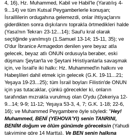
4, 16), Hz. Muhammed, Kabil ve Habil'le (Yaratılış 4-
9...14) ve tüm Kutsal Peygamberlerle konuşan;
İsraillilerin ordugahına gelemezdi, onlar ihtiyaçlarını
giderdikten sonra dışkılarını toprakla örtmedikleri halde
(Yasa'nın Tekrarı 23-12...14); Saul'u kral olarak
seçtiğinde yanılmıştı (1.Samuel 13-14; 15-11, 35); ve
O'dur İbranice Armagedon denilen yere beyaz atla
gelecek, beyaz atlı ONUN ordusuyla beraber, eski
düşmanı Şeytan'la ve Şeytani Hristiyanlarla savaşmak
için, ve İsrail'e iki halkı: Hz. Muhammed'in halkını ve
Habeşlileri dahil etmek için gelecek (G.K. 19-11...21;
Yeşaya 19-23...25); tüm İsrail boyları Filistin'de ONUN
için yas tutacaklar, çünkü görecekler ki, onların
tarafından mızrakla vurulmuş olan O'ydu (Zekeriya 12-
9...14; 9-9; 11-12; Yeşaya 53-3, 4, 7; G.K. 1-18; 22-6,
16); ve Muhammed Peygambere öyle söyledi: "
Hey!
Muhammed, BENİ (YEHOVA'YI) senin TANRINI,
BENİM doğum ve ölüm günümde göreceksin
(Yahudi
takvimine göre 14 Martta).
Ve BEN senin halkına